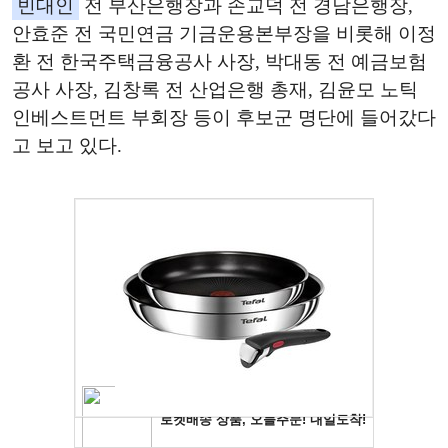
빈대인
전 부산은행장과 손교덕 전 경남은행장,
안효준 전 국민연금 기금운용본부장을 비롯해 이정
환 전 한국주택금융공사 사장, 박대동 전 예금보험
공사 사장, 김창록 전 산업은행 총재, 김윤모 노틱
인베스트먼트 부회장 등이 후보군 명단에 들어갔다
고 보고 있다.