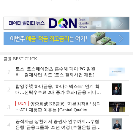
금융 BEST CLICK
토스, 토스페이먼츠 흡수해 페이·PG 일원
1
화…결제사업 속도 [토스 결제사업 재편]
함영주號 하나금융, '하나더넥스트‘ 연계 확
2
대…신탁수수료 2배 증가 효과 [금융 시니어
비즈니스 돋보기]
DQN
양종희號 KB금융, '자본최적화' 성과
3
···AT1 재등판 이유는 [Capital Quality
Review]]
공적자금 상환에서 증권사 인수까지…수협
4
은행 '금융그룹화' 25년 여정 [수협은행 금융