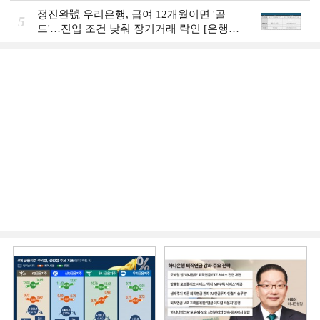
그룹의 꿈①]
정진완號 우리은행, 급여 12개월이면 '골
5
드'…진입 조건 낮춰 장기거래 락인 [은행권
머니무브 대응 전략]