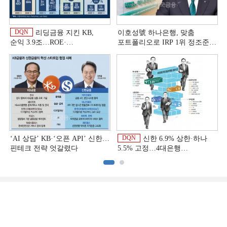
DQN
리딩금융 지킨 KB,
이호성號 하나은행, 맞춤
순익 3.9조…ROE·
포트폴리오로 IRP 1위 정조준
비용효율성까지 선두 [2026
[은행권 연금 방어전]
이
상반기 금융 리그테이블]
DQN
‘AI 상담’ KB·‘오픈 API’ 신한…
신한 6.9% 상한·하나
핀테크 전략 엇갈렸다
5.5% 고정…4대은행
중금리대출 승부수
이