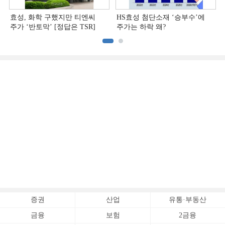
효성, 화학 구했지만 티엔씨
HS효성 첨단소재 ‘승부수’에
주가 ‘반토막’ [정답은 TSR]
주가는 하락 왜?
증권
산업
유통·부동산
금융
보험
2금융