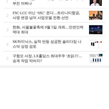
1
부진 어쩌나
FSC·LCC 아닌 ‘SSC’ 온다…트리니티항공,
2
사명 변경 넘어 사업모델 전환 선언
한화, 서울불꽃축제 9월 5일 개최…안전인력
3
역대 최대
SK하이닉스, 실적 반등 성공한 솔리다임 나
4
스닥 상장 검토
구형모 사장, LX홀딩스 최대주주 '초읽기'…
5
승계 작업 막바지?