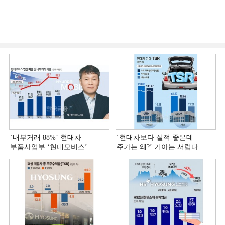
‘내부거래 88%ʼ 현대차
‘현대차보다 실적 좋은데
부품사업부 ‘현대모비스ʼ
주가는 왜?ʼ 기아는 서럽다
[정답은 TSR]