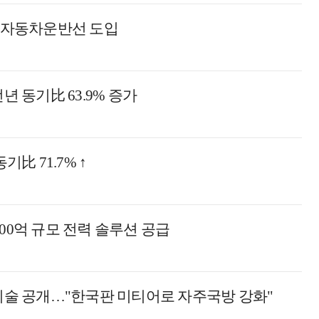
급 자동차운반선 도입
년 동기比 63.9% 증가
比 71.7% ↑
00억 규모 전력 솔루션 공급
 기술 공개…"한국판 미티어로 자주국방 강화"