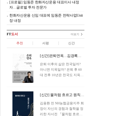
[프로필] 임동준 한화자산운용 대표이사 내정
자…글로벌 투자 전문가
한화자산운용 신임 대표에 임동준 전략사업Unit
장 내정
FT
도서
더보기
추천
서평
신간
[신간]은퇴연옥…김경록의 은퇴 후 삶의 나침반
은퇴 이후의 삶은 천국일까?
아니면 지옥일까? 은퇴 후 60
대 전후 10년은 천국도 지옥도
아닌 '연옥'이라 개념이 등장해
화제를 모으고 있다.투자 전문
가이자 은퇴연구소장으로서의
[신간] 물처럼 흐르고 원칙으로 서다…김용환의 통찰을 담다
은퇴 설계를 가이드해 온 김경
록 옵투스자산운용의 고문이
김용환 전 NH농협금융지주 회
신간 『은퇴연옥』을 내놓았
장이 자신의 경험과 철학을 정
다.단테는 지옥을 '모든 희망을
리한 자서전 『물처럼 흐르고