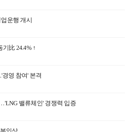
영업운행 개시
比 24.4% ↑
'경영 참여' 본격
주…'LNG 밸류체인' 경쟁력 입증
 본인상