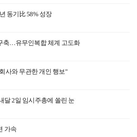
년 동기比 58% 성장
' 구축…유무인복합 체계 고도화
 회사와 무관한 개인 행보"
…내달 2일 임시주총에 쏠린 눈
편 가속