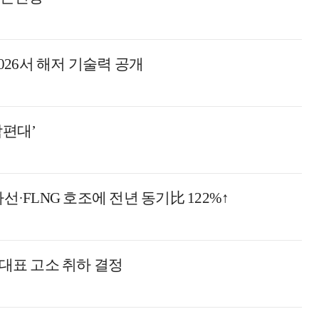
2026서 해저 기술력 공개
각편대’
선·FLNG 호조에 전년 동기比 122%↑
 대표 고소 취하 결정