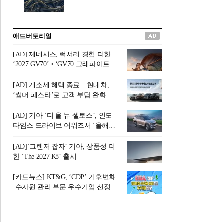
버려야 하는 곳'이라 묘사했다.
원칙으로 서다』를 펴냈다.정
오늘날 많은 이가 은퇴를 지옥
통 관료 출신으로 한국 금융의
이라 부르며 절망하지만, 김경
주요 변곡점마다 중요한 역할
애드버토리얼
록 고문은 새로운 시각을 제시
을 하고 금융 경영인으로서 큰
한다. 은퇴 후 60대를 전후한 1
족적을 남긴 김 전 회장이 후배
[AD] 제네시스, 럭셔리 경험 더한
0년의 과도기는 지옥이 아니라
세대에게 전하는 삶의 조언을
‘2027 GV70’‧‘GV70 그래파이트’
정화와 성장의 공간인 ‘은퇴연
담은 인생 노트다.『물처럼 흐
출시
옥(Purgatory)’이라는 것이다.
르고 원칙으로 서다』는 단순
[AD] 개소세 혜택 종료…현대차,
연옥은 고통스럽지만 끝이 있
한 자서전을 넘어, 실패를 두려
‘썸머 페스타’로 고객 부담 완화
으며, 준비를 통해 천국으로 나
워하지 않는 용기와 자신에 대
아갈 수 있는 희망의 장소라고
한 믿음이 어떻게 삶을 풍요롭
[AD] 기아 ‘디 올 뉴 셀토스’, 인도
말한
게 만드는지를 보여주는 지혜
타임스 드라이브 어워즈서 ‘올해의
의 보고로 평가된다.김용환 전
SUV’ 선정
회장은 “인생의 목표가 크더라
[AD]‘그랜저 잡자’ 기아, 상품성 더
도 조급해하지 말고 작은 것부
한 ‘The 2027 K8’ 출시
터 하나 하나 성취해 나가
라”고 조언한다. 뼈아픈 실패
[카드뉴스] KT&G, ‘CDP’ 기후변화
조차 성공의 뼈대가 된다는 긍
·수자원 관리 부문 우수기업 선정
정적인 마음으로