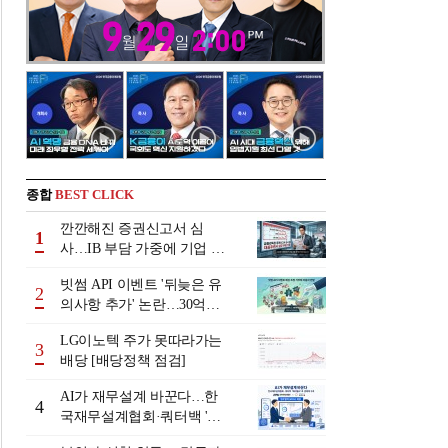
종합
BEST CLICK
깐깐해진 증권신고서 심
1
사…IB 부담 가중에 기업 자
금조달 '차질 우려'
빗썸 API 이벤트 '뒤늦은 유
2
의사항 추가' 논란…30억원
배상 조정 거부에 이용자 반
LG이노텍 주가 못따라가는
발
3
배당 [배당정책 점검]
AI가 재무설계 바꾼다…한
4
국재무설계협회·쿼터백 '베
러웰스'로 생태계 구축