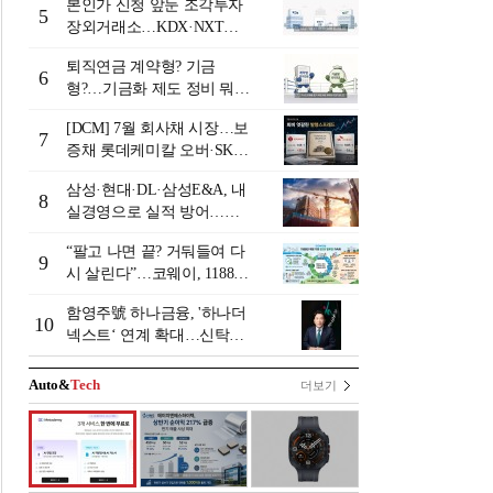
본인가 신청 앞둔 조각투자
5
장외거래소…KDX·NXT컨
소 막판 점검 ‘분주’
퇴직연금 계약형? 기금
6
형?…기금화 제도 정비 뭐길
래 [기금형 퇴직연금 추진
[DCM] 7월 회사채 시장…보
(상)]
7
증채 롯데케미칼 오버·SK에
코플랜트 언더 [7월 리뷰①]
삼성·현대·DL·삼성E&A, 내
8
실경영으로 실적 방어…미
래 먹거리 경쟁 본격화
“팔고 나면 끝? 거둬들여 다
9
시 살린다”…코웨이, 1188만
계정 업고 ESG 밸류업
함영주號 하나금융, '하나더
10
넥스트‘ 연계 확대…신탁수
수료 2배 증가 효과 [금융 시
니어 비즈니스 돋보기]
Auto&
Tech
더보기