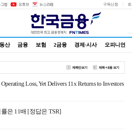
구독신청
로
부동산
금융
보험
2금융
경제·시사
오피니언
제목만보기
제목+내용 보기
perating Loss, Yet Delivers 11x Returns to Investors
은 11배 [정답은 TSR]