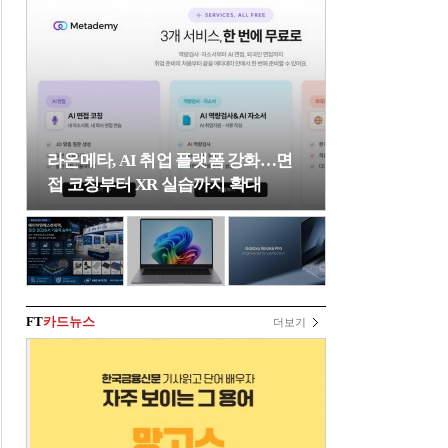
라온메타, AI 취업 플랫폼 강화…면
접 코칭부터 XR 실습까지 확대
FT
카드뉴스
더보기