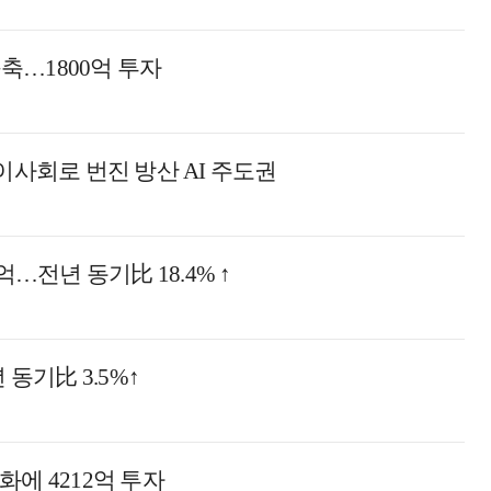
구축…1800억 투자
이사회로 번진 방산 AI 주도권
…전년 동기比 18.4% ↑
동기比 3.5%↑
에 4212억 투자