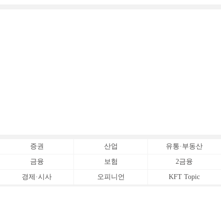
증권
산업
유통·부동산
금융
보험
2금융
경제·시사
오피니언
KFT Topic
전체서비스
Copyrightⓒ
한국금융신문 All Rights Reserved.