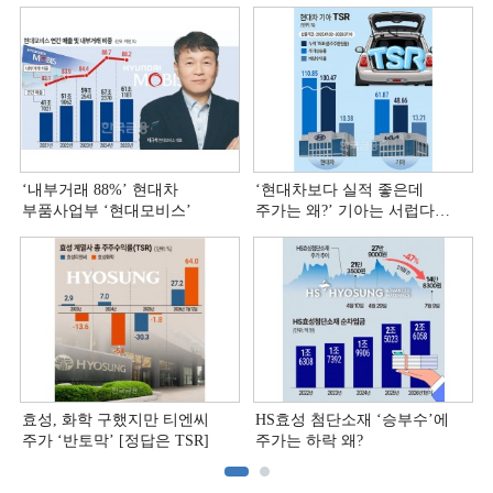
‘내부거래 88%ʼ 현대차
‘현대차보다 실적 좋은데
부품사업부 ‘현대모비스ʼ
주가는 왜?ʼ 기아는 서럽다
[정답은 TSR]
효성, 화학 구했지만 티엔씨
HS효성 첨단소재 ‘승부수’에
주가 ‘반토막’ [정답은 TSR]
주가는 하락 왜?