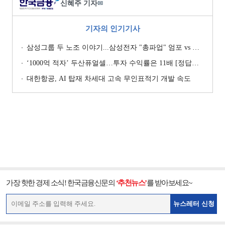
신혜주 기자
✉
기자의 인기기사
삼성그룹 두 노조 이야기...삼성전자 "총파업" 엄포 vs 삼성重 '노사 원팀' 자처
‘1000억 적자’ 두산퓨얼셀…투자 수익률은 11배 [정답은 TSR]
대한항공, AI 탑재 차세대 고속 무인표적기 개발 속도
가장 핫한 경제 소식! 한국금융신문의
‘추천뉴스’
를 받아보세요~
뉴스레터 신청