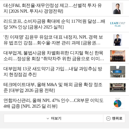
대신F&I, 회전율·재무안정성 제고…선별적 투자 유
지 [2026 NPL 투자사 경영전략]
리드코프, 소비자금융 확대에 순익 117억원 달성…배
당 50% 인상 [금융사 2025 실적]
'친 이재명' 김윤우 유암코 대표 내정자, NPL 경력 보
유 법조인 강점…회수율·자본 관리 과제 [금융권
CEO 인사]
대부업계, 불법사금융 차별화위한 디지털 혁신 한목
소리…정성웅 회장 “취약차주 위한 금융으로 이미지
제고” [2026 대부금융 신년인사회]
대부업체 13곳 새도약기금 가입…내달 과잉추심 방
지 현장점검 추진
테크메이트대부, 올해 M&A 및 해외 금융 확장 정조
준 [대부업 2026 금융 전략]
연합자산관리, 올해 NPL 47% 인수…CR부문 이익도
4배 급증 [NPL 2025 딜 리뷰]
더보기
맨위로