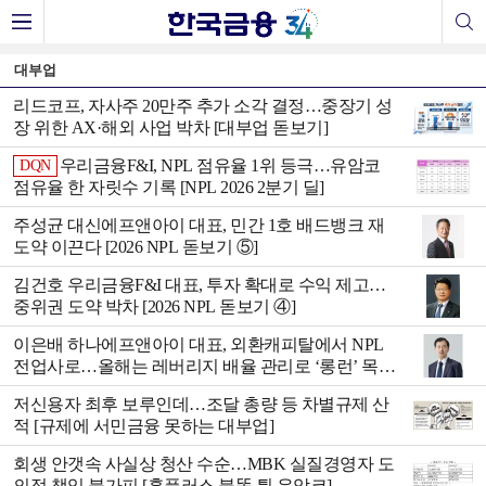
대부업
리드코프, 자사주 20만주 추가 소각 결정…중장기 성
장 위한 AX·해외 사업 박차 [대부업 돋보기]
우리금융F&I, NPL 점유율 1위 등극…유암코
DQN
점유율 한 자릿수 기록 [NPL 2026 2분기 딜]
주성균 대신에프앤아이 대표, 민간 1호 배드뱅크 재
도약 이끈다 [2026 NPL 돋보기 ⑤]
김건호 우리금융F&I 대표, 투자 확대로 수익 제고…
중위권 도약 박차 [2026 NPL 돋보기 ④]
이은배 하나에프앤아이 대표, 외환캐피탈에서 NPL
전업사로…올해는 레버리지 배율 관리로 ‘롱런’ 목표
[2026 NPL 돋보기 ③]
저신용자 최후 보루인데…조달 총량 등 차별규제 산
적 [규제에 서민금융 못하는 대부업]
회생 안갯속 사실상 청산 수순…MBK 실질경영자 도
의적 책임 불가피 [홈플러스 불똥 튄 유암코]