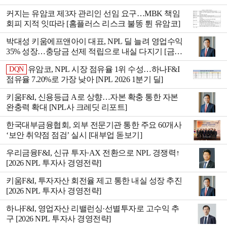
리그테이블]
커지는 유암코 제3자 관리인 선임 요구…MBK 책임
회피 지적 잇따라 [홈플러스 리스크 불똥 튄 유암코]
박대성 키움에프앤아이 대표, NPL 딜 늘려 영업수익
35% 성장…충당금 선제 적립으로 내실 다지기 [금융
사 2026 1분기 실적]
유암코, NPL 시장 점유율 1위 수성…하나F&I
DQN
점유율 7.20%로 가장 낮아 [NPL 2026 1분기 딜]
키움F&I, 신용등급 A로 상향…자본 확충 통한 자본
완충력 확대 [NPL사 크레딧 리포트]
한국대부금융협회, 외부 전문기관 통한 주요 60개사
‘보안 취약점 점검’ 실시 [대부업 돋보기]
우리금융F&I, 신규 투자·AX 전환으로 NPL 경쟁력↑
[2026 NPL 투자사 경영전략]
키움F&I, 투자자산 회전율 제고 통한 내실 성장 추진
[2026 NPL 투자사 경영전략]
하나F&I, 영업자산 리밸런싱·선별투자로 고수익 추
구 [2026 NPL 투자사 경영전략]