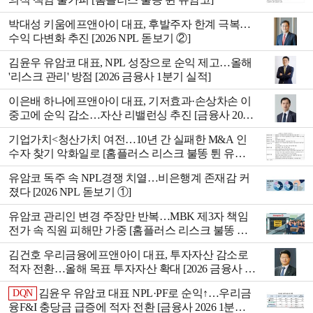
박대성 키움에프앤아이 대표, 후발주자 한계 극복…
수익 다변화 추진 [2026 NPL 돋보기 ②]
김윤우 유암코 대표, NPL 성장으로 순익 제고…올해
'리스크 관리' 방점 [2026 금융사 1분기 실적]
이은배 하나에프앤아이 대표, 기저효과·손상차손 이
중고에 순익 감소…자산 리밸런싱 추진 [금융사 2026
1분기 실적]
기업가치<청산가치 여전…10년 간 실패한 M&A 인
수자 찾기 악화일로 [홈플러스 리스크 불똥 튄 유암
코]
유암코 독주 속 NPL경쟁 치열…비은행계 존재감 커
졌다 [2026 NPL 돋보기 ①]
유암코 관리인 변경 주장만 반복…MBK 제3자 책임
전가 속 직원 피해만 가중 [홈플러스 리스크 불똥 튄
유암코]
김건호 우리금융에프앤아이 대표, 투자자산 감소로
적자 전환…올해 목표 투자자산 확대 [2026 금융사 1
분기 실적]
김윤우 유암코 대표 NPL·PF로 순익↑…우리금
DQN
융F&I 충당금 급증에 적자 전환 [금융사 2026 1분기