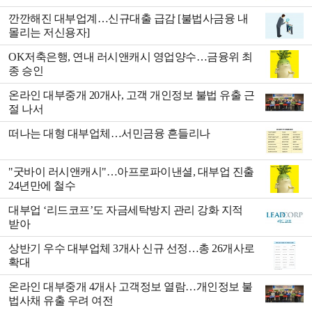
깐깐해진 대부업계…신규대출 급감 [불법사금융 내
몰리는 저신용자]
OK저축은행, 연내 러시앤캐시 영업양수…금융위 최
종 승인
온라인 대부중개 20개사, 고객 개인정보 불법 유출 근
절 나서
떠나는 대형 대부업체…서민금융 흔들리나
"굿바이 러시앤캐시"…아프로파이낸셜, 대부업 진출
24년만에 철수
대부업 ‘리드코프’도 자금세탁방지 관리 강화 지적
받아
상반기 우수 대부업체 3개사 신규 선정…총 26개사로
확대
온라인 대부중개 4개사 고객정보 열람…개인정보 불
법사채 유출 우려 여전