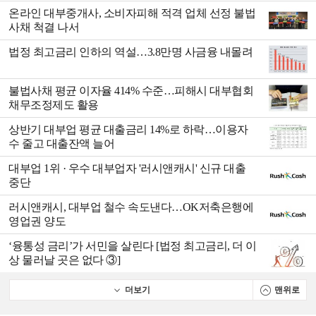
온라인 대부중개사, 소비자피해 적격 업체 선정 불법
사채 척결 나서
법정 최고금리 인하의 역설…3.8만명 사금융 내몰려
불법사채 평균 이자율 414% 수준…피해시 대부협회
채무조정제도 활용
상반기 대부업 평균 대출금리 14%로 하락…이용자
수 줄고 대출잔액 늘어
대부업 1위 · 우수 대부업자 '러시앤캐시' 신규 대출
중단
러시앤캐시, 대부업 철수 속도낸다…OK저축은행에
영업권 양도
‘융통성 금리’가 서민을 살린다 [법정 최고금리, 더 이
상 물러날 곳은 없다 ③]
더보기
맨위로