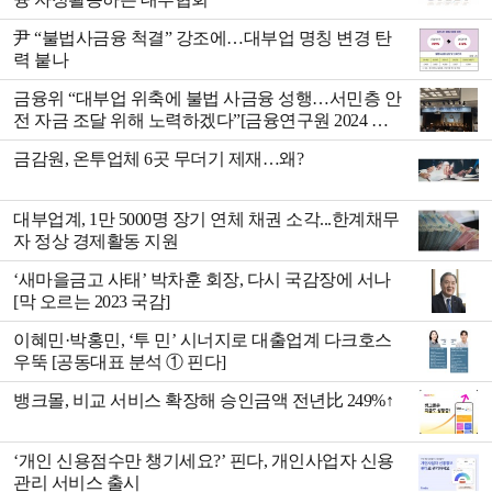
尹 “불법사금융 척결” 강조에…대부업 명칭 변경 탄
력 붙나
금융위 “대부업 위축에 불법 사금융 성행…서민층 안
전 자금 조달 위해 노력하겠다”[금융연구원 2024 전
망]
금감원, 온투업체 6곳 무더기 제재…왜?
대부업계, 1만 5000명 장기 연체 채권 소각...한계채무
자 정상 경제활동 지원
‘새마을금고 사태’ 박차훈 회장, 다시 국감장에 서나
[막 오르는 2023 국감]
이혜민·박홍민, ‘투 민’ 시너지로 대출업계 다크호스
우뚝 [공동대표 분석 ① 핀다]
뱅크몰, 비교 서비스 확장해 승인금액 전년比 249%↑
‘개인 신용점수만 챙기세요?’ 핀다, 개인사업자 신용
관리 서비스 출시