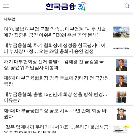
대부업
여야, 불법 대부업 근절 약속… 대부업계 “사후 처벌
에만 집중된 공약 아쉬워” [2024 총선 공약 분석]
대부금융협회, 차기 협회장에 정성웅 한국평가데이
터 부사장 내정… 오는 29일 총회서 승인 결정
차기 대부협회장 선거 불발?…김태경 전 금감원 국
장, 공윤위 취업심사 미통과
제6대 대부금융협회장 최종 후보에 김태경 전 금감원
국장
대부금융협회, 출범 16년만에 회장 선출 방식 변경…
이유는?
제6대 대부금융협회장 공모 시작…9년 만에 회장 바
뀐다
"같은 업계니까 우리가 나서야죠"…온라인 불법사금
융 자정활동하는 대부협회