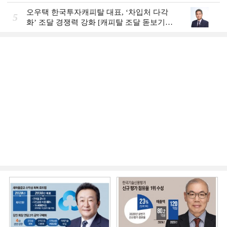
1주]
오우택 한국투자캐피탈 대표, ‘차입처 다각
5
화ʼ 조달 경쟁력 강화 [캐피탈 조달 돋보기
(12)]