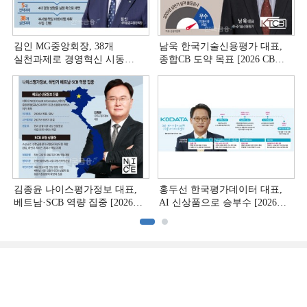
김인 MG중앙회장, 38개
남욱 한국기술신용평가 대표,
실천과제로 경영혁신 시동
종합CB 도약 목표 [2026 CB사
[상호금융 경영혁신 진단 ①]
하반기 전략 ③]
김종윤 나이스평가정보 대표,
홍두선 한국평가데이터 대표,
베트남·SCB 역량 집중 [2026
AI 신상품으로 승부수 [2026
CB사 하반기 전략 ②]
CB사 하반기 전략 ①]