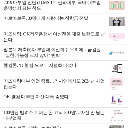
2019 대부업 진단 (1) MS 1위 산와대부, 국내 대부업
흥망성쇠 표본 척도
바로바로론, 30명에게 사랑나눔 장학금 전달
미즈사랑, OK저축은행서 여성전용 대출 브랜드로 남
는다
일본계 저축銀-대부업체 여신회수 우려에…금감원
"실현 가능성 크지 않아" 반박
웰컴론, ‘D.웰컴’으로 디지털화 나섰다
미즈사랑대부 영업 종료…러시앤캐시도 2024년 사업
접는다
OK·웰컴 대부업 자산 대폭 줄였다
100만원 빌려주고 버는 돈 고작 '800원'…마진 안 남는
대부업체