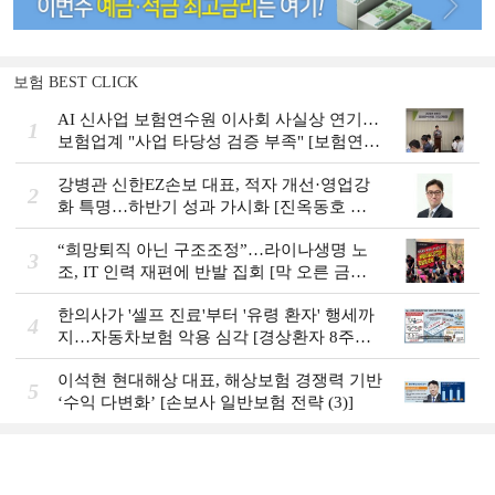
보험 BEST CLICK
AI 신사업 보험연수원 이사회 사실상 연기…
1
보험업계 "사업 타당성 검증 부족" [보험연수
원 AI사업 논란]
강병관 신한EZ손보 대표, 적자 개선·영업강
2
화 특명…하반기 성과 가시화 [진옥동호 신
한금융, 부스트업 점검]
“희망퇴직 아닌 구조조정”…라이나생명 노
3
조, IT 인력 재편에 반발 집회 [막 오른 금융
권 하투(夏鬪)]
한의사가 '셀프 진료'부터 '유령 환자' 행세까
4
지…자동차보험 악용 심각 [경상환자 8주룰
도입 초읽기]
이석현 현대해상 대표, 해상보험 경쟁력 기반
5
‘수익 다변화ʼ [손보사 일반보험 전략 (3)]