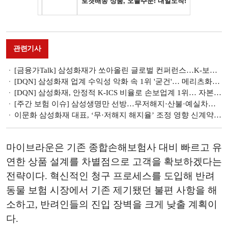
관련기사
[금융가Talk] 삼성화재가 쏘아올린 글로벌 컨퍼런스…K-보험 위상 제고 '톡톡'
[DQN] 삼성화재 업계 수익성 악화 속 1위 '굳건'… 메리츠화재·DB손보 2위 접전 [2025 1분기 손해보험사 리그테이블]
[DQN] 삼성화재, 안정적 K-ICS 비율로 손보업계 1위… 자본 효율화 지속 [금융사 자본관리 점검]
[주간 보험 이슈] 삼성생명만 선방…무저해지·산불·예실차에 삼성화재·DB손보·현대해상·메리츠화재 악재 外
이문화 삼성화재 대표, ‘무·저해지 해지율’ 조정 영향 신계약 CSM 주춤 [2025 금융사 1분기 실적]
마이브라운은 기존 종합손해보험사 대비 빠르고 유
연한 상품 설계를 차별점으로 고객을 확보하겠다는
전략이다. 혁신적인 청구 프로세스를 도입해 반려
동물 보험 시장에서 기존 제기됐던 불편 사항을 해
소하고, 반려인들의 진입 장벽을 크게 낮출 계획이
다.