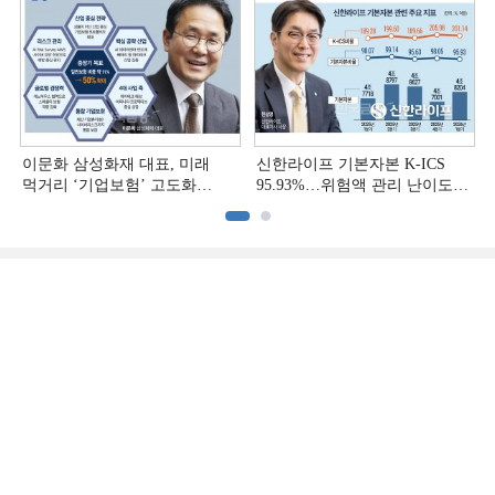
이문화 삼성화재 대표, 미래
신한라이프 기본자본 K-ICS
먹거리 ‘기업보험’ 고도화
95.93%…위험액 관리 난이도
[손보사 일반보험 전략 (1)]
상승 [보험사 기본자본 점검]