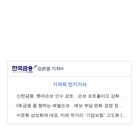
강은영 기자
✉
기자의 인기기사
신한금융, 롯데손보 인수 검토…손보 포트폴리오 강화 승부수 [보험사 M&A 지형도]
OK금융 품 향하는 예별손보…예보 부담 완화·경영 정상화 기대 [예별손보 새 주인 찾기 ④]
이문화 삼성화재 대표, 미래 먹거리 ‘기업보험’ 고도화 [손보사 일반보험 전략 (1)]