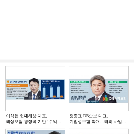
이석현 현대해상 대표,
정종표 DB손보 대표,
해상보험 경쟁력 기반 ‘수익
기업성보험 확대…해외 사업
다변화ʼ [손보사 일반보험 전략
다변화 [손보사 일반보험 전략
(3)]
(2)]