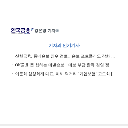
강은영 기자
✉
기자의 인기기사
신한금융, 롯데손보 인수 검토…손보 포트폴리오 강화 승부수 [보험사 M&A 지형도]
OK금융 품 향하는 예별손보…예보 부담 완화·경영 정상화 기대 [예별손보 새 주인 찾기 ④]
이문화 삼성화재 대표, 미래 먹거리 ‘기업보험’ 고도화 [손보사 일반보험 전략 (1)]