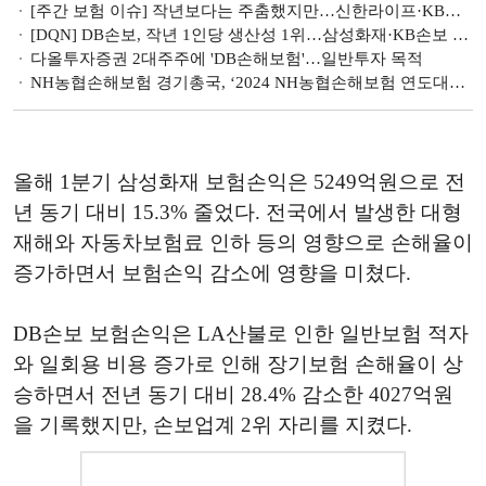
[주간 보험 이슈] 작년보다는 주춤했지만…신한라이프·KB손해보험·KB라이프 등 금융지주계 보험사 순익 선방 外
[DQN] DB손보, 작년 1인당 생산성 1위…삼성화재·KB손보 각축 [금융권 생산성 랭킹-손해보험]
다올투자증권 2대주주에 'DB손해보험'…일반투자 목적
NH농협손해보험 경기총국, ‘2024 NH농협손해보험 연도대상’ 시상식 개최
올해 1분기 삼성화재 보험손익은 5249억원으로 전
년 동기 대비 15.3% 줄었다. 전국에서 발생한 대형
재해와 자동차보험료 인하 등의 영향으로 손해율이
증가하면서 보험손익 감소에 영향을 미쳤다.
DB손보 보험손익은 LA산불로 인한 일반보험 적자
와 일회용 비용 증가로 인해 장기보험 손해율이 상
승하면서 전년 동기 대비 28.4% 감소한 4027억원
을 기록했지만, 손보업계 2위 자리를 지켰다.