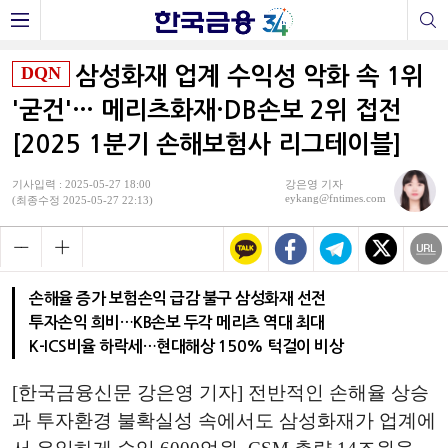
DQN
삼성화재 업계 수익성 악화 속 1위
'굳건'… 메리츠화재·DB손보 2위 접전
[2025 1분기 손해보험사 리그테이블]
기사입력 : 2025-05-27 18:00
강은영 기자
eykang@fntimes.com
(최종수정 2025-05-27 22:13)
손해율 증가 보험손익 급감 불구 삼성화재 선전
투자손익 희비…KB손보 두각 메리츠 역대 최대
K-ICS비율 하락세…현대해상 150% 턱걸이 비상
[한국금융신문 강은영 기자] 전반적인 손해율 상승
과 투자환경 불확실성 속에서도 삼성화재가 업계에