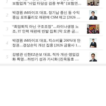
1
보험업계 "사업 타당성 검증 부족" [보험연수
원 AI사업 논란]
박경원 iM라이프 대표, 장기납 종신 등 수익
2
중심 포트폴리오 재편에 CSM 제고 [2026 금
융사 상반기 실적]
“희망퇴직 아닌 구조조정”…라이나생명 노
3
조, IT 인력 재편에 반발 집회 [막 오른 금융
권 하투(夏鬪)]
박경원 iM라이프 대표, 킥스비율 200%대 안
4
정권…경상손익 개선 집중 [2026 금융사 1분
기 실적]
강병관 신한EZ손보 대표, 적자 개선·영업강
5
화 특명…하반기 성과 가시화 [진옥동호 신
한금융, 부스트업 점검]