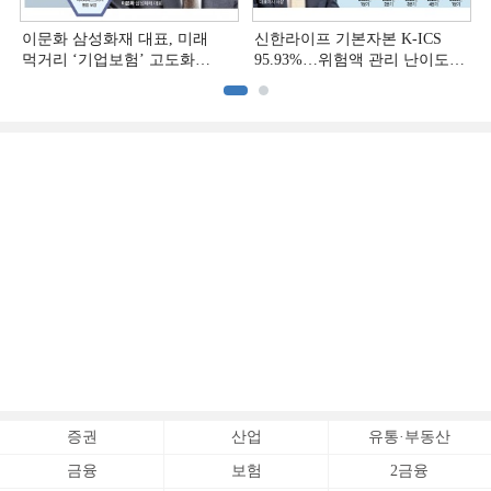
이문화 삼성화재 대표, 미래
신한라이프 기본자본 K-ICS
먹거리 ‘기업보험’ 고도화
95.93%…위험액 관리 난이도
[손보사 일반보험 전략 (1)]
상승 [보험사 기본자본 점검]
증권
산업
유통·부동산
금융
보험
2금융