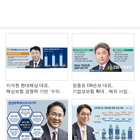
이석현 현대해상 대표,
정종표 DB손보 대표,
해상보험 경쟁력 기반 ‘수익
기업성보험 확대…해외 사업
다변화ʼ [손보사 일반보험 전략
다변화 [손보사 일반보험 전략
(3)]
(2)]