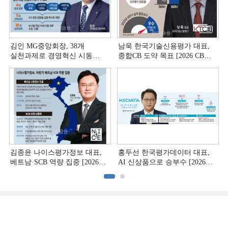
김인 MG중앙회장, 38개
남욱 한국기술신용평가 대표,
실천과제로 경영혁신 시동
종합CB 도약 목표 [2026 CB사
[상호금융 경영혁신 진단 ①]
하반기 전략 ③]
김종윤 나이스평가정보 대표,
홍두선 한국평가데이터 대표,
베트남·SCB 역량 집중 [2026
AI 신상품으로 승부수 [2026
CB사 하반기 전략 ②]
CB사 하반기 전략 ①]