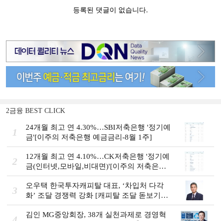
2금융 BEST CLICK
24개월 최고 연 4.30%…SBI저축은행 '정기예
1
금'[이주의 저축은행 예금금리-8월 1주]
12개월 최고 연 4.10%…CK저축은행 '정기예
2
금(인터넷,모바일,비대면)'[이주의 저축은행
예금금리-8월 1주]
오우택 한국투자캐피탈 대표, ‘차입처 다각
3
화ʼ 조달 경쟁력 강화 [캐피탈 조달 돋보기
(12)]
김인 MG중앙회장, 38개 실천과제로 경영혁
4