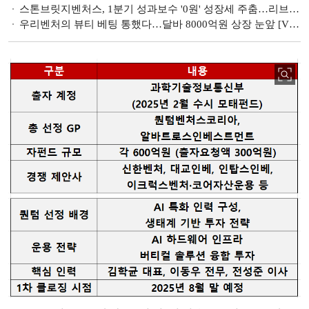
스톤브릿지벤처스, 1분기 성과보수 '0원' 성장세 주춤…리브스메드 IPO로 반등 기대 [VC 2025 1분기 실적]
우리벤처의 뷰티 베팅 통했다…달바 8000억원 상장 눈앞 [VC X 뷰티]