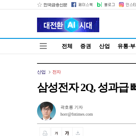
전체
증권
산업
유통·
산업
전자
삼성전자 2Q, 성과급 
곽호룡 기자
horr@fntimes.com