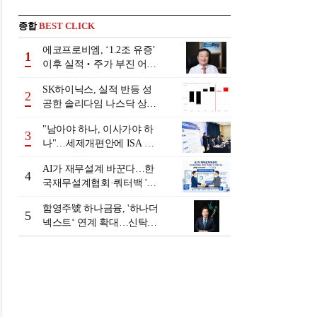
종합
BEST CLICK
에코프로비엠, ‘1.2조 유증’
1
이후 실적‧주가 부진 어쩌
나
SK하이닉스, 실적 반등 성
2
공한 솔리다임 나스닥 상장
검토
"남아야 하나, 이사가야 하
3
나"…세제개편안에 ISA 투
자자 셈법 복잡
AI가 재무설계 바꾼다…한
4
국재무설계협회·쿼터백 '베
러웰스'로 생태계 구축
함영주號 하나금융, '하나더
5
넥스트‘ 연계 확대…신탁수
수료 2배 증가 효과 [금융 시
니어 비즈니스 돋보기]