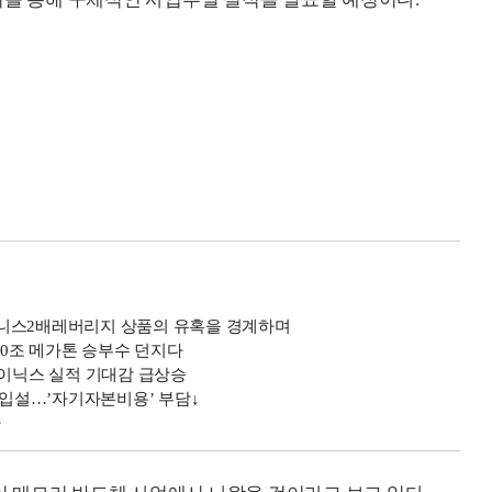
이니스2배레버리지 상품의 유혹을 경계하며
000조 메가톤 승부수 던지다
하이닉스 실적 기대감 급상승
주 매입설…’자기자본비용’ 부담↓
나