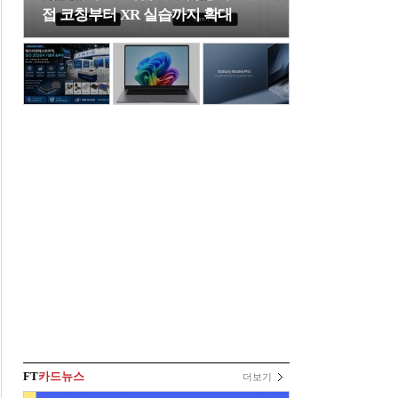
접 코칭부터 XR 실습까지 확대
FT
카드뉴스
더보기