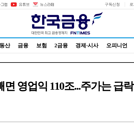
구독신청
로
부동산
금융
보험
2금융
경제·시사
오피니언
빼면 영업익 110조...주가는 급락