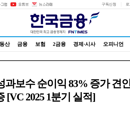
구독신청
로
부동산
금융
보험
2금융
경제·시사
오피니언
성과보수 순이익 83% 증가 견인
[VC 2025 1분기 실적]