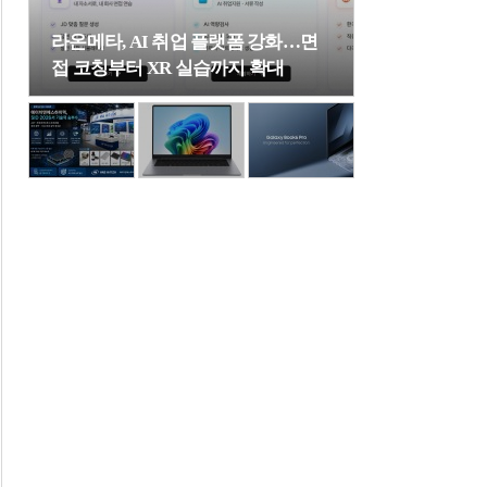
라온메타, AI 취업 플랫폼 강화…면
접 코칭부터 XR 실습까지 확대