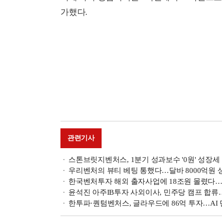
가했다.
관련기사
스톤브릿지벤처스, 1분기 성과보수 '0원' 성장세 주
우리벤처의 뷰티 베팅 통했다…달바 8000억원 상장
한국벤처투자 해외 출자사업에 18조원 몰렸다…AI
윤석진 아주IB투자 사외이사, 민주당 캠프 합류
한투파·퀀텀벤처스, 글라우드에 86억 투자…AI 덴