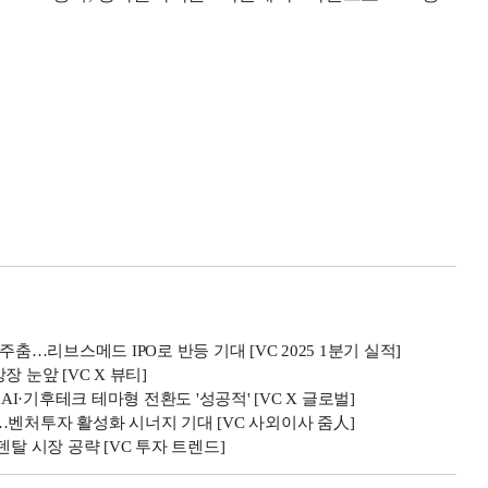
춤…리브스메드 IPO로 반등 기대 [VC 2025 1분기 실적]
 눈앞 [VC X 뷰티]
·기후테크 테마형 전환도 '성공적' [VC X 글로벌]
…벤처투자 활성화 시너지 기대 [VC 사외이사 줌人]
탈 시장 공략 [VC 투자 트렌드]