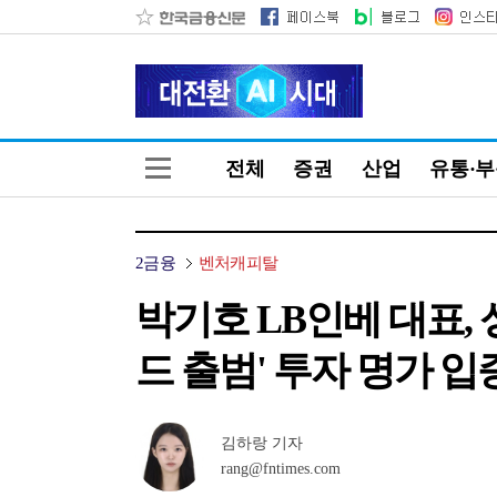
전체
증권
산업
유통·
2금융
벤처캐피탈
박기호 LB인베 대표, 
드 출범' 투자 명가 입증 
김하랑 기자
rang@fntimes.com