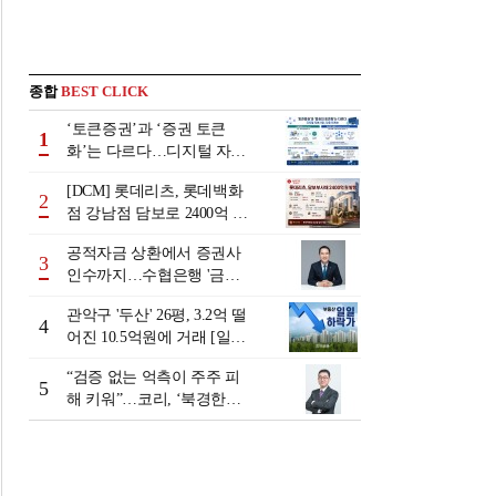
종합
BEST CLICK
‘토큰증권’과 ‘증권 토큰
1
화’는 다르다…디지털 자본
시장 다음 단계는
[DCM] 롯데리츠, 롯데백화
2
점 강남점 담보로 2400억 조
달…단기채 차환
공적자금 상환에서 증권사
3
인수까지…수협은행 '금융
그룹화' 25년 여정 [수협은
관악구 '두산' 26평, 3.2억 떨
행 금융그룹의 꿈①]
4
어진 10.5억원에 거래 [일일
하락가]
“검증 없는 억측이 주주 피
5
해 키워”…코리, ‘북경한미
미수채권 논란’ 정면 반박