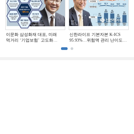
이문화 삼성화재 대표, 미래
신한라이프 기본자본 K-ICS
먹거리 ‘기업보험’ 고도화
95.93%…위험액 관리 난이도
[손보사 일반보험 전략 (1)]
상승 [보험사 기본자본 점검]