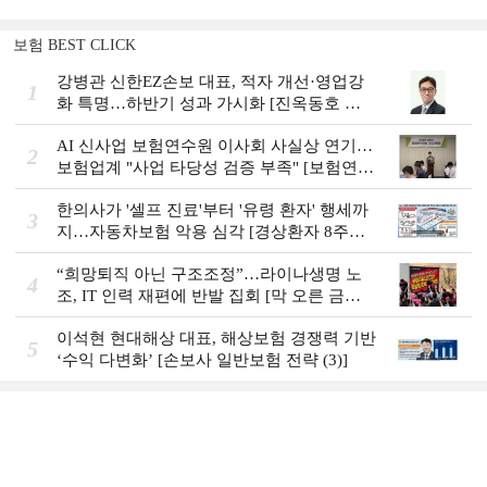
보험 BEST CLICK
강병관 신한EZ손보 대표, 적자 개선·영업강
1
화 특명…하반기 성과 가시화 [진옥동호 신
한금융, 부스트업 점검]
AI 신사업 보험연수원 이사회 사실상 연기…
2
보험업계 "사업 타당성 검증 부족" [보험연수
원 AI사업 논란]
한의사가 '셀프 진료'부터 '유령 환자' 행세까
3
지…자동차보험 악용 심각 [경상환자 8주룰
도입 초읽기]
“희망퇴직 아닌 구조조정”…라이나생명 노
4
조, IT 인력 재편에 반발 집회 [막 오른 금융
권 하투(夏鬪)]
이석현 현대해상 대표, 해상보험 경쟁력 기반
5
‘수익 다변화ʼ [손보사 일반보험 전략 (3)]