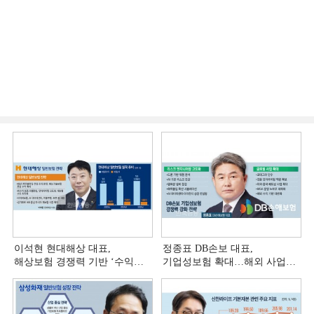
이석현 현대해상 대표,
정종표 DB손보 대표,
해상보험 경쟁력 기반 ‘수익
기업성보험 확대…해외 사업
다변화ʼ [손보사 일반보험 전략
다변화 [손보사 일반보험 전략
(3)]
(2)]