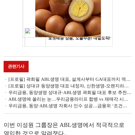
관련기사
[프로필] 곽희필 ABL생명 대표, 설계사부터 GA대표까지 역임한 보험영업 전문가
[프로필] 성대규 동양생명 대표 내정자, 신한생명-오렌지라이프 통합 이끈 보험통
우리금융, 동양생명 성대규·ABL생명 곽희필 대표 후보 추천…전문가 진용 갖춰 [우리금융 동양·ABL생명 인사]
ABL생명에 쏠리는 눈…우리금융라이프 합병 vs 재매각 시나리오는 [우리금융-동양·ABL 인수]
우리금융, 동양·ABL생명 자회사 인수 성공…금융위 ‘조건부 승인’
이번 이성원 그룹장은 ABL생명에서 적극적으로
영입한 것으로 알려졋다..