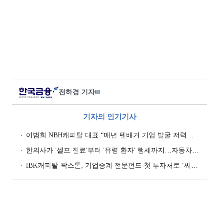
전하경 기자
✉
기자의 인기기사
이범희 NBH캐피탈 대표 “매년 텐배거 기업 발굴 저력…올해 ROE 20% 목표”
한의사가 '셀프 진료'부터 '유령 환자' 행세까지…자동차보험 악용 심각 [경상환자 8주룰 도입 초읽기]
IBK캐피탈-팍스톤, 기업승계 전문펀드 첫 투자처로 ‘씨엠디기술단’ 낙점 [캐피탈사 돋보기]