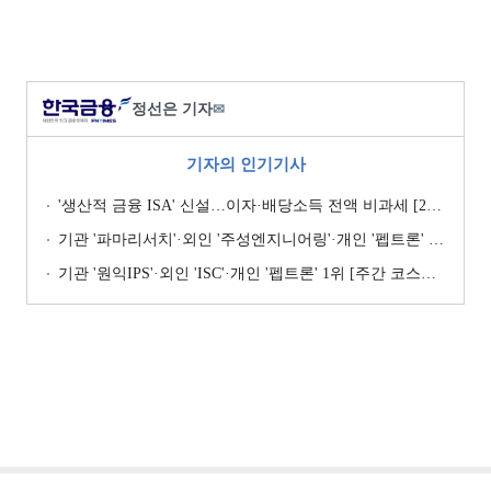
정선은 기자
✉
기자의 인기기사
'생산적 금융 ISA' 신설…이자·배당소득 전액 비과세 [2026 세제개편안]
기관 '파마리서치'·외인 '주성엔지니어링'·개인 '펩트론' 1위 [주간 코스닥 순매수- 2026년 7월27일~7월31일]
기관 '원익IPS'·외인 'ISC'·개인 '펩트론' 1위 [주간 코스닥 순매수- 2026년 7월6일~7월10일]