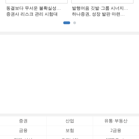
동결보다 무서운 불확실성…
발행어음 깃발·그룹 시너지…
증권사 리스크 관리 시험대
하나증권, 성장 발판 마련
[전업계 추격하는 은행계
증권사 (3)]
증권
산업
유통·부동산
금융
보험
2금융