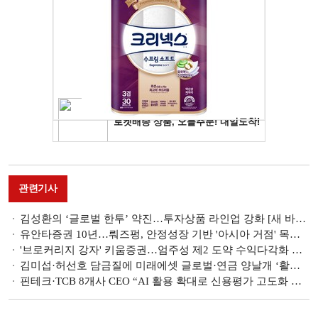
관련기사
김성환의 ‘글로벌 한투’ 약진…투자상품 라인업 강화 [새 바람 1년, 증권사 CEO 평가 (4)]
유안타증권 10년…뤄즈펑, 안정성장 기반 '아시아 거점' 목표 [새 바람 1년, 증권사 CEO 평가 (3)]
'브로커리지 강자' 키움증권…엄주성 제2 도약 수익다각화 선봉 [새 바람 1년, 증권사 CEO 평가 (2)]
김미섭·허선호 담금질에 미래에셋 글로벌·연금 양날개 ‘활짝’ [새 바람 1년, 증권사 CEO 평가 (1)]
핀테크·TCB 8개사 CEO “AI 활용 확대로 신용평가 고도화 투자 희망” [K금융, AI 혁명 속 길을 찾다]