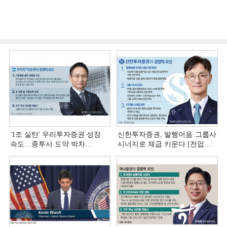
'1조 실탄' 우리투자증권 성장
신한투자증권, 발행어음·그룹사
속도…종투사 도약 박차
시너지로 체급 키운다 [전업계
[전업계 추격하는 은행계
추격하는 은행계 증권사 (4)]
증권사 (5)]