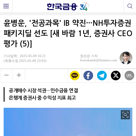
윤병운, '전공과목' IB 약진…NH투자증권
패키지딜 선도 [새 바람 1년, 증권사 CEO
평가 (5)]
기사입력 : 2025-05-09 16:21
정선은 기자
bravebambi@fntimes.com
(최종수정 2025-05-09 23:03)
공개매수 시장 석권…인수금융 연결
은행계 증권사 중 수익성 지표 최고