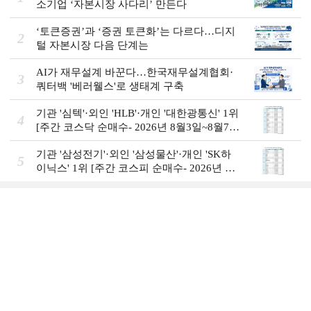
소기업 ‘자본시장 사다리’ 만든다
‘토큰증권’과 ‘증권 토큰화’는 다르다…디지
2
털 자본시장 다음 단계는
AI가 재무설계 바꾼다…한국재무설계협회·
3
쿼터백 '베러웰스'로 생태계 구축
기관 '심텍'·외인 'HLB'·개인 '대한광통신' 1위
4
[주간 코스닥 순매수- 2026년 8월3일~8월7
일]
기관 '삼성전기'·외인 '삼성물산'·개인 'SK하
5
이닉스' 1위 [주간 코스피 순매수- 2026년 8
월3일~8월7일]