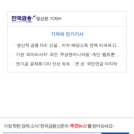
정선은 기자
✉
기자의 인기기사
'생산적 금융 ISA' 신설…이자·배당소득 전액 비과세 [2026 세제개편안]
기관 '파마리서치'·외인 '주성엔지니어링'·개인 '펩트론' 1위 [주간 코스닥 순매수- 2026년 7월27일~7월31일]
연기금·공제회 CIO 인선 속속…'큰 손' 국민연금 마지막 타자
가장 핫한 경제 소식! 한국금융신문의
‘추천뉴스’
를 받아보세요~