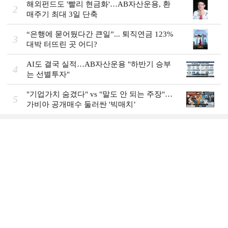
해외펀드도 '빨리 현금화'…AB자산운용, 환
2
매주기 최대 3일 단축
“은행에 묻어뒀다간 큰일”... 퇴직연금 123%
3
대박 터뜨린 곳 어디?
AI도 결국 실적…AB자산운용 "하반기 승부
4
는 선별투자"
"기업가치 숨겼다" vs "말도 안 되는 주장"…
5
가비아 공개매수 둘러싼 '빅매치’