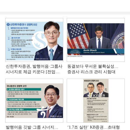
신한투자증권, 발행어음·그룹사
동결보다 무서운 불확실성…
시너지로 체급 키운다 [전업계
증권사 리스크 관리 시험대
추격하는 은행계 증권사 (4)]
발행어음 깃발·그룹 시너지…
‘1.7조 실탄’ KB증권…초대형