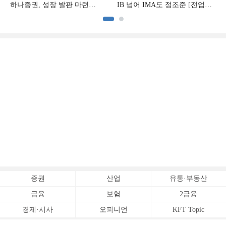
하나증권, 성장 발판 마련
IB 넘어 IMA도 정조준 [전업계
[전업계 추격하는 은행계
추격하는 은행계 증권사 (2)]
증권사 (3)]
증권
산업
유통·부동산
금융
보험
2금융
경제·시사
오피니언
KFT Topic