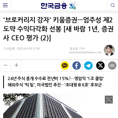
'브로커리지 강자' 키움증권…엄주성 제2
도약 수익다각화 선봉 [새 바람 1년, 증권
사 CEO 평가 (2)]
기사입력 : 2025-04-28 13:30
정선은 기자
bravebambi@fntimes.com
24년 주식 중개 수수료 전년비 15%↑…영업익 '1조 클럽'
해외주식 '턱 밑', 미국법인 추진…'초대형 IB 6호' 후보군