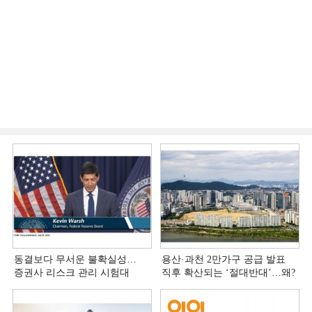
동결보다 무서운 불확실성…
용산·과천 2만가구 공급 발표
증권사 리스크 관리 시험대
직후 확산되는 ‘절대반대’…왜?