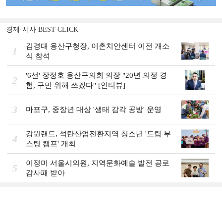
경제·시사 BEST CLICK
김경대 용산구청장, 이촌치안센터 이전 개소
1
식 참석
'6선' 장정호 용산구의회 의장 "20년 의정 경
2
험, 구민 위해 쓰겠다" [인터뷰]
3
마포구, 중장년 대상 '생태 감각 공방' 운영
강원랜드, 석탄산업전환지역 청소년 '드림 부
4
스팅 캠프' 개최
이정미 서울시의원, 지역문화예술 발전 공로
5
감사패 받아