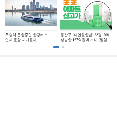
무승객 운항중인 한강버스…
용산구 ‘나인원한남’ 88평, 9억
언제 운항 재개될까
상승한 167억원에 거래 [일일
아파트 신고가]