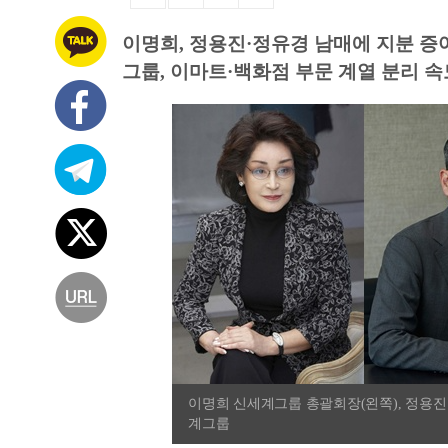
이명희, 정용진·정유경 남매에 지분 증
그룹, 이마트·백화점 부문 계열 분리 속
이명희 신세계그룹 총괄회장(왼쪽), 정용진
계그룹