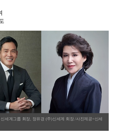
여
도
 신세계그룹 회장, 정유경 (주)신세계 회장./사진제공=신세