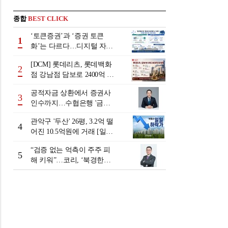
종합
BEST CLICK
‘토큰증권’과 ‘증권 토큰
1
화’는 다르다…디지털 자본
시장 다음 단계는
[DCM] 롯데리츠, 롯데백화
2
점 강남점 담보로 2400억 조
달…단기채 차환
공적자금 상환에서 증권사
3
인수까지…수협은행 '금융
그룹화' 25년 여정 [수협은
관악구 '두산' 26평, 3.2억 떨
행 금융그룹의 꿈①]
4
어진 10.5억원에 거래 [일일
하락가]
“검증 없는 억측이 주주 피
5
해 키워”…코리, ‘북경한미
미수채권 논란’ 정면 반박