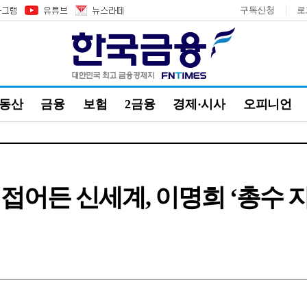
구독신청
로
부동산
금융
보험
2금융
경제·시사
오피니언
접어든 신세계, 이명희 ‘총수 