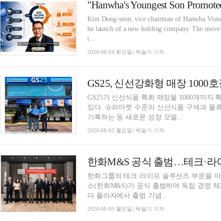
Kim Dong-seon, vice chairman of Hanwha Vision,
he launch of a new holding company. The move is 
t...
2026-08-04 화요일 | 박슬기 기자
GS25가 신선식품 특화 매장을 1000개까지
있다. 슈퍼마켓 수준의 신선식품 구색과 물
기록하는 등 새로운 성장 모델...
2026-08-03 월요일 | 박슬기 기자
한화M&S 공식 출범…테크·라
한화그룹의 테크·라이프 솔루션즈 부문을 
스(한화M&S)가 공식 출범하며 독립 경영 
더 플라자에서 출범 기념...
2026-08-03 월요일 | 박슬기 기자