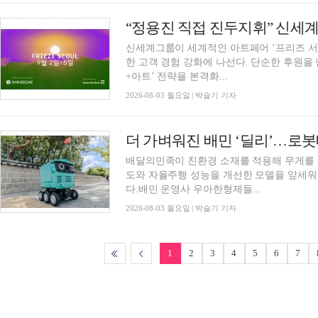
신세계그룹이 세계적인 아트페어 ‘프리즈 서울(F
한 고객 경험 강화에 나선다. 단순한 후원을
+아트’ 전략을 본격화...
2026-08-03 월요일 | 박슬기 기자
더 가벼워진 배민 ‘딜리’…로
배달의민족이 친환경 소재를 적용해 무게를 
도와 자율주행 성능을 개선한 모델을 앞세워
다.배민 운영사 우아한형제들...
2026-08-03 월요일 | 박슬기 기자
1
2
3
4
5
6
7