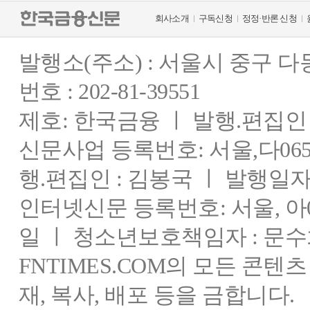
회사소개
구독신청
정정·반론 신청
발행소(주소) : 서울시 중구 
번호 : 202-81-39551
제호: 한국금융 ㅣ 발행.편집인 : 
신문사업 등록번호: 서울,다0655
행.편집인 : 김봉국 ㅣ 발행일자:
인터넷신문 등록번호: 서울, 아03
일 ㅣ 청소년보호책임자 : 문수
FNTIMES.COM의 모든 콘텐
재, 복사, 배포 등을 금합니다.