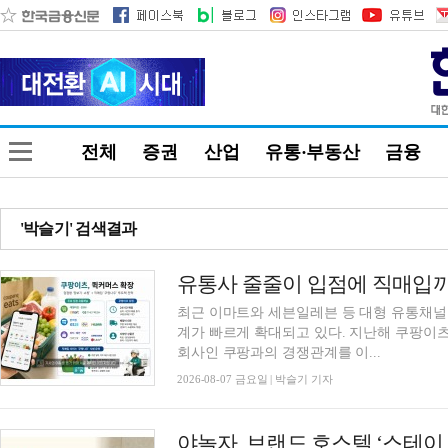
전체
증권
산업
유통·부동산
금융
'박슬기' 검색결과
최근 이마트와 세븐일레븐 등 대형 유통채
계가 빠르게 확대되고 있다. 지난해 쿠팡이
회사인 쿠팡과의 경쟁관계를 이...
2026-08-07 금요일 | 박슬기 기자