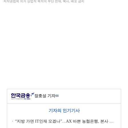
저작권법에 의거 상업적 목적의 무단 전재, 복사, 배포 금지
장호성 기자
✉
기자의 인기기사
“지방 가면 IT인재 오겠나”…AX 바쁜 농협은행, 본사 이전설에 ‘긴장’ [막 오른 금융권 하투(夏鬪)]