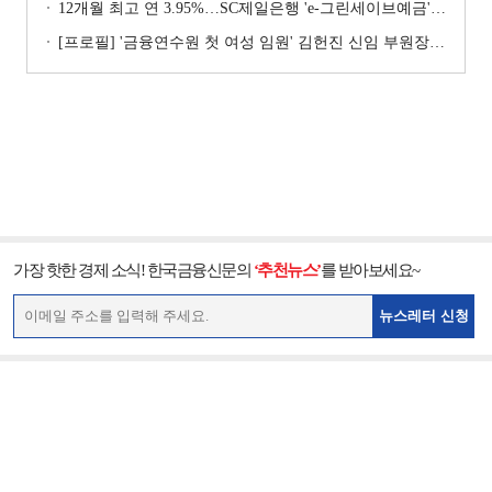
12개월 최고 연 3.95%…SC제일은행 'e-그린세이브예금' [이주의 은행 예금금리-8월 1주]
[프로필] '금융연수원 첫 여성 임원' 김헌진 신임 부원장···교육·디지털·기획 '올라운더'
가장 핫한 경제 소식! 한국금융신문의
‘추천뉴스’
를 받아보세요~
뉴스레터 신청