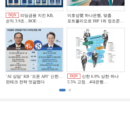
DQN
리딩금융 지킨 KB,
이호성號 하나은행, 맞춤
순익 3.9조…ROE·
포트폴리오로 IRP 1위 정조준
비용효율성까지 선두 [2026
[은행권 연금 방어전]
이
상반기 금융 리그테이블]
DQN
‘AI 상담’ KB·‘오픈 API’ 신한…
신한 6.9% 상한·하나
핀테크 전략 엇갈렸다
5.5% 고정…4대은행
중금리대출 승부수
이