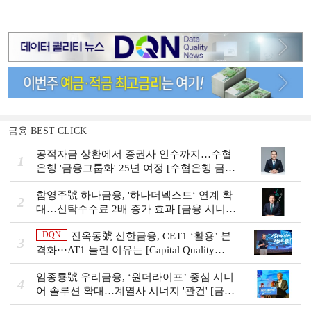
금융 BEST CLICK
공적자금 상환에서 증권사 인수까지…수협
1
은행 '금융그룹화' 25년 여정 [수협은행 금융
그룹의 꿈①]
함영주號 하나금융, '하나더넥스트‘ 연계 확
2
대…신탁수수료 2배 증가 효과 [금융 시니어
비즈니스 돋보기]
DQN
진옥동號 신한금융, CET1 ‘활용’ 본
3
격화···AT1 늘린 이유는 [Capital Quality
Review]
임종룡號 우리금융, ‘원더라이프’ 중심 시니
4
어 솔루션 확대…계열사 시너지 '관건' [금융
시니어 비즈니스 돋보기]