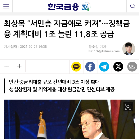
최상목 “서민층 자금애로 커져”…정책금
융 계획대비 1조 늘린 11.8조 공급
기사입력 : 2025-02-28 16:38
장호성 기자
hs6776@fntimes.com
민간 중금리대출 규모 전년대비 3조 이상 확대
성실상환자 및 취약계층 대상 원금감면·인센티브 제공