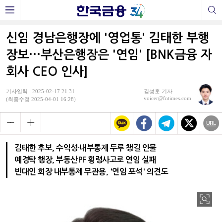
신임 경남은행장에 '영업통' 김태한 부행
장보···부산은행장은 '연임' [BNK금융 자
회사 CEO 인사]
기사입력 : 2025-02-17 21:31
김성훈 기자
voicer@fntimes.com
(최종수정 2025-04-01 16:28)
김태한 후보, 수익성·내부통제 두루 챙길 인물
예경탁 행장, 부동산PF 횡령사고로 연임 실패
빈대인 회장 내부통제 무관용, '연임 포석' 의견도