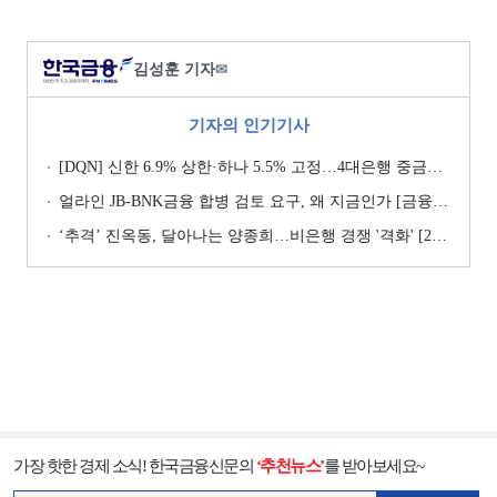
김성훈 기자
✉
기자의 인기기사
[DQN] 신한 6.9% 상한·하나 5.5% 고정…4대은행 중금리대출 승부수
얼라인 JB-BNK금융 합병 검토 요구, 왜 지금인가 [금융지주는 지금]
‘추격ʼ 진옥동, 달아나는 양종희…비은행 경쟁 '격화' [2026 금융사 상반기 리그테이블]
가장 핫한 경제 소식! 한국금융신문의
‘추천뉴스’
를 받아보세요~