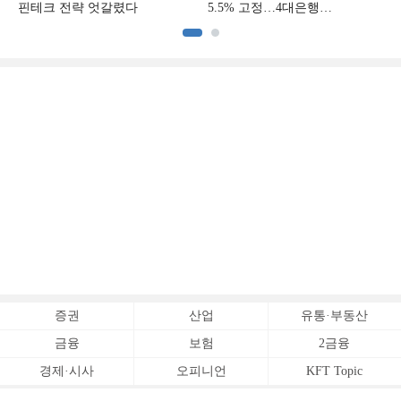
핀테크 전략 엇갈렸다
5.5% 고정…4대은행
중금리대출 승부수
이
증권
산업
유통·부동산
금융
보험
2금융
경제·시사
오피니언
KFT Topic