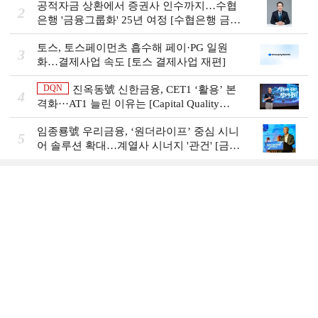
공적자금 상환에서 증권사 인수까지…수협
2
은행 '금융그룹화' 25년 여정 [수협은행 금융
그룹의 꿈①]
토스, 토스페이먼츠 흡수해 페이·PG 일원
3
화…결제사업 속도 [토스 결제사업 재편]
DQN
진옥동號 신한금융, CET1 ‘활용’ 본
4
격화···AT1 늘린 이유는 [Capital Quality
Review]
임종룡號 우리금융, ‘원더라이프’ 중심 시니
5
어 솔루션 확대…계열사 시너지 '관건' [금융
시니어 비즈니스 돋보기]