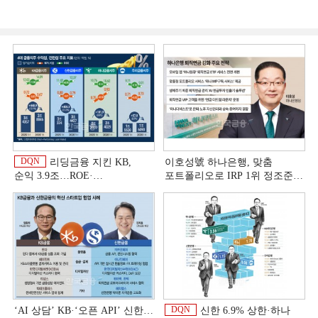
DQN
리딩금융 지킨 KB,
이호성號 하나은행, 맞춤
순익 3.9조…ROE·
포트폴리오로 IRP 1위 정조준
비용효율성까지 선두 [2026
[은행권 연금 방어전]
이
상반기 금융 리그테이블]
DQN
‘AI 상담’ KB·‘오픈 API’ 신한…
신한 6.9% 상한·하나