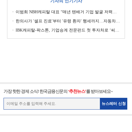
기자의 인기기사
이범희 NBH캐피탈 대표 “매년 텐배거 기업 발굴 저력…올해 ROE 20% 목표”
한의사가 '셀프 진료'부터 '유령 환자' 행세까지…자동차보험 악용 심각 [경상환자 8주룰 도입 초읽기]
IBK캐피탈-팍스톤, 기업승계 전문펀드 첫 투자처로 ‘씨엠디기술단’ 낙점 [캐피탈사 돋보기]
가장 핫한 경제 소식! 한국금융신문의
‘추천뉴스’
를 받아보세요~
뉴스레터 신청