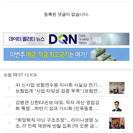
보험 BEST CLICK
AI 신사업 보험연수원 이사회 사실상 연기…
1
보험업계 "사업 타당성 검증 부족" [보험연수
원 AI사업 논란]
강병관 신한EZ손보 대표, 적자 개선·영업강
2
화 특명…하반기 성과 가시화 [진옥동호 신
한금융, 부스트업 점검]
“희망퇴직 아닌 구조조정”…라이나생명 노
3
조, IT 인력 재편에 반발 집회 [막 오른 금융
권 하투(夏鬪)]