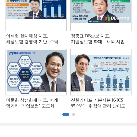
이석현 현대해상 대표,
정종표 DB손보 대표,
해상보험 경쟁력 기반 ‘수익
기업성보험 확대…해외 사업
다변화ʼ [손보사 일반보험 전략
다변화 [손보사 일반보험 전략
(3)]
(2)]
이문화 삼성화재 대표, 미래
신한라이프 기본자본 K-ICS
먹거리 ‘기업보험’ 고도화
95.93%…위험액 관리 난이도
[손보사 일반보험 전략 (1)]
상승 [보험사 기본자본 점검]