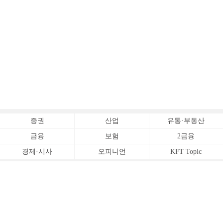
증권
산업
유통·부동산
금융
보험
2금융
경제·시사
오피니언
KFT Topic
전체서비스
Copyrightⓒ
한국금융신문 All Rights Reserved.