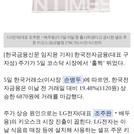
LG전자(대표 조주완‧배두용)가 5일 이달 중 출시하겠다고 공시한 셀프 주
문 키오스크(모델명 27KC3J)./사진=LG전자
[한국금융신문 임지윤 기자] 한국전자금융(대표 구
자성) 주가가 5일 코스닥 시장에서 ‘훌쩍’ 뛰었다.
5일 한국거래소(이사장
손병두
)에 따르면, 한국전
자금융은 이날 전 거래일 대비 19.48%(1120원) 상
승한 6870원에 거래를 마감했다.
주가 상승 원인으로는 LG전자(대표
조주완
‧배두
용)의 키오스크 시장 진출이 꼽힌다. LG전자는 이
날 식음료 매장 등에 설치해 사용하는 셀프 주문 키