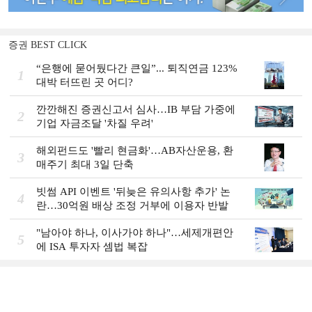
증권 BEST CLICK
“은행에 묻어뒀다간 큰일”... 퇴직연금 123%
1
대박 터뜨린 곳 어디?
깐깐해진 증권신고서 심사…IB 부담 가중에
2
기업 자금조달 '차질 우려'
해외펀드도 '빨리 현금화'…AB자산운용, 환
3
매주기 최대 3일 단축
빗썸 API 이벤트 '뒤늦은 유의사항 추가' 논
4
란…30억원 배상 조정 거부에 이용자 반발
"남아야 하나, 이사가야 하나"…세제개편안
5
에 ISA 투자자 셈법 복잡