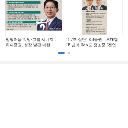
발행어음 깃발·그룹 시너지…
‘1.7조 실탄’ KB증권…초대형
하나증권, 성장 발판 마련
IB 넘어 IMA도 정조준 [전업계
[전업계 추격하는 은행계
추격하는 은행계 증권사 (2)]
증권사 (3)]