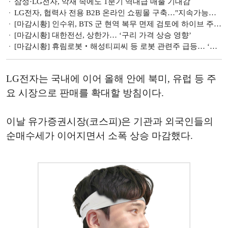
삼성·LG전자, 악재 속에도 1분기 역대급 매출 기대감
LG전자, 협력사 전용 B2B 온라인 쇼핑몰 구축…"지속가능한 상생 실천"
[마감시황] 인수위, BTS 군 현역 복무 면제 검토에 하이브 주가 ‘껑충’
[마감시황] 대한전선, 상한가… ‘구리 가격 상승 영향’
[마감시황] 휴림로봇‧해성티피씨 등 로봇 관련주 급등… ‘연내 로봇 상용화 기대감’
LG전자는 국내에 이어 올해 안에 북미, 유럽 등 주
요 시장으로 판매를 확대할 방침이다.
이날 유가증권시장(코스피)은 기관과 외국인들의
순매수세가 이어지면서 소폭 상승 마감했다.