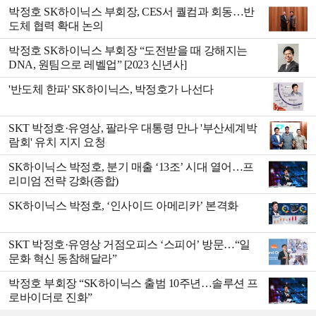
박정호 SK하이닉스 부회장, CES서 퀄컴과 회동…반
도체 협력 확대 논의
박정호 SK하이닉스 부회장 “도전받을 때 강해지는
DNA, 원팀으로 레벨업” [2023 신년사]
'반도체 한파' SK하이닉스, 박정호가 나선다
SKT 박정호·유영상, 팔라우 대통령 만나 '부산세계박
람회' 유치 지지 요청
SK하이닉스 박정호, 분기 매출 ‘13조’ 시대 열어…프
리미엄 전략 강화(종합)
SK하이닉스 박정호, ‘인사이드 아메리카’ 본격화
SKT 박정호·유영상 거점오피스 ‘스피어’ 방문…“일
문화 혁신 동참해달라”
박정호 부회장 “SK하이닉스 출범 10주년…솔루션 프
로바이더로 진화”