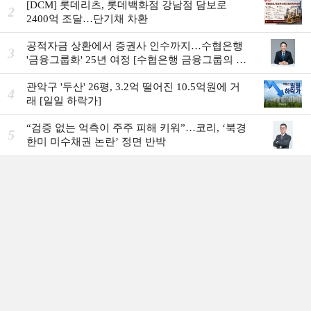
[DCM] 롯데리츠, 롯데백화점 강남점 담보로
2
2400억 조달…단기채 차환
공적자금 상환에서 증권사 인수까지…수협은행
3
'금융그룹화' 25년 여정 [수협은행 금융그룹의 꿈
①]
관악구 '두산' 26평, 3.2억 떨어진 10.5억원에 거
4
래 [일일 하락가]
“검증 없는 억측이 주주 피해 키워”…코리, ‘북경
5
한미 미수채권 논란’ 정면 반박