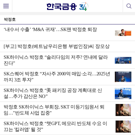
박정호
‘내수서 수출’ ‘M&A 귀재’…SK맨 박정호 퇴장
[부고] 박정호(베트남우리은행 부법인장)씨 장모상
SK하이닉스 박정호 “솔리다임의 저주? 연내에 달라
진다”
SK스퀘어 박정호 “자사주 2000억 매입·소각…2025년
까지 3조 투자”
SK하이닉스 박정호 “美 패키징 공장 계획대로 신
설…추가 감산은 NO”
박정호 SK하이닉스 부회장, SKT 미등기임원서 퇴
임…"반도체 사업 집중"
SK하이닉스 박정호 “챗GPT, 메모리 반도체 수요 이
끄는 '킬러앱' 될 것”