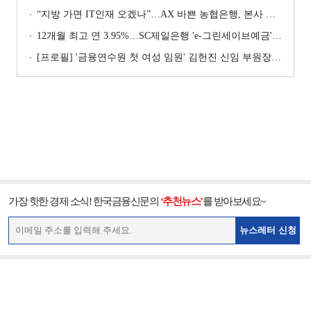
“지방 가면 IT인재 오겠나”…AX 바쁜 농협은행, 본사 이전설에 ‘긴장’ [막 오른 금융권 하투(夏鬪)]
12개월 최고 연 3.95%…SC제일은행 'e-그린세이브예금' [이주의 은행 예금금리-8월 1주]
[프로필] '금융연수원 첫 여성 임원' 김헌진 신임 부원장···교육·디지털·기획 '올라운더'
가장 핫한 경제 소식! 한국금융신문의
‘추천뉴스’
를 받아보세요~
뉴스레터 신청