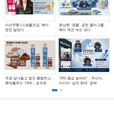
이선주號 LG생활건강, 북미
윤상현 ‘원톱ʼ 굳힌 콜마그룹…
엔진 달았다
북미 재건 속도 낸다
국경 넘나들고 법인 통합하고…
“IPO 몸값 높여라”…무신사,
롯데웰푸드 ‘ONE’, 숫자로
아시아 ‘삼각 편대’ 공략
증명하다