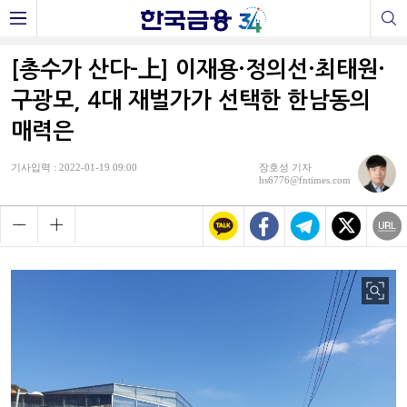
[총수가 산다-上] 이재용·정의선·최태원·
구광모, 4대 재벌가가 선택한 한남동의
매력은
기사입력 : 2022-01-19 09:00
장호성 기자
hs6776@fntimes.com