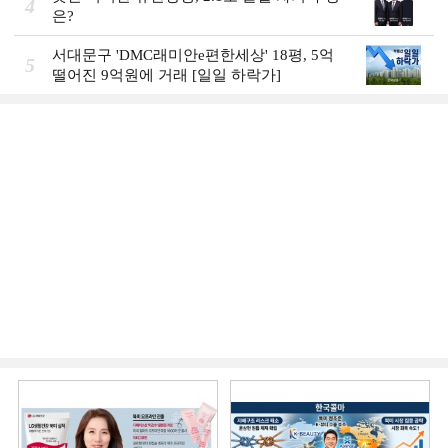
4
은?
서대문구 'DMC래미안e편한세상' 18평, 5억
5
떨어진 9억원에 거래 [일일 하락가]