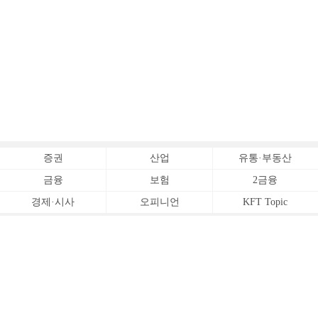
증권
산업
유통·부동산
금융
보험
2금융
경제·시사
오피니언
KFT Topic
전체서비스
Copyrightⓒ
한국금융신문 All Rights Reserved.