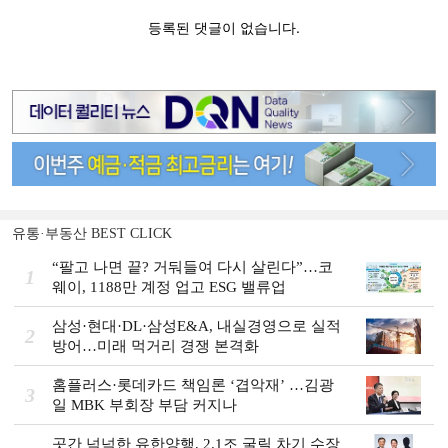
유통·부동산 BEST CLICK
“팔고 나면 끝? 거둬들여 다시 살린다”…코
1
웨이, 1188만 계정 업고 ESG 밸류업
삼성·현대·DL·삼성E&A, 내실경영으로 실적
2
방어…미래 먹거리 경쟁 본격화
홈플러스·롯데카드 책임론 ‘겹악재’ …김광
3
일 MBK 부회장 부담 커지나
곳간 넉넉한 유한양행, 2.1조 굴릴 차기 수장