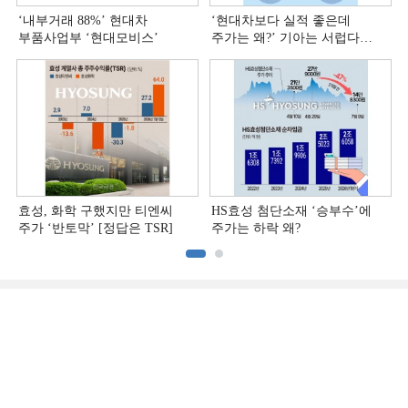
‘내부거래 88%ʼ 현대차
‘현대차보다 실적 좋은데
부품사업부 ‘현대모비스ʼ
주가는 왜?ʼ 기아는 서럽다
[정답은 TSR]
효성, 화학 구했지만 티엔씨
HS효성 첨단소재 ‘승부수’에
주가 ‘반토막’ [정답은 TSR]
주가는 하락 왜?