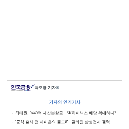
곽호룡 기자
✉
기자의 인기기사
최태원, 9440억 재산분할금...SK하이닉스 배당 확대하나?
'공식 출시 전 제이홉의 폴드8'...달라진 삼성전자 갤럭시 마케팅?