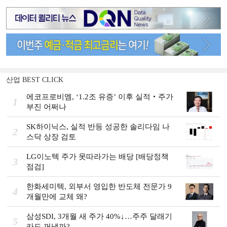
산업 BEST CLICK
에코프로비엠, ‘1.2조 유증’ 이후 실적‧주가
1
부진 어쩌나
SK하이닉스, 실적 반등 성공한 솔리다임 나
2
스닥 상장 검토
LG이노텍 주가 못따라가는 배당 [배당정책
3
점검]
한화세미텍, 외부서 영입한 반도체 전문가 9
4
개월만에 교체 왜?
삼성SDI, 3개월 새 주가 40%↓…주주 달래기
5
카드 꺼낼까?