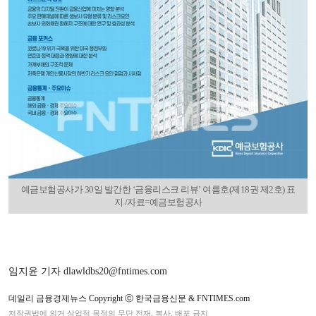
예금보험공사가 30일 발간한 ‘금융리스크 리뷰’ 여름호(제18권 제2호) 표
지./자료=예금보험공사
임지윤 기자 dlawldbs20@fntimes.com
데일리 금융경제뉴스 Copyright ⓒ 한국금융신문 & FNTIMES.com
저작권법에 의거 상업적 목적의 무단 전재, 복사, 배포 금지