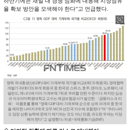
하반기에는 채널 내 경쟁 심화에 대응해 시장점유
율 확보 방안을 모색해야 한다”고 언급했다.
명목 국내총생산(GDP) 대비 가계부채 국가별 비교(OECD 회원국). 경제협력
개발기구(OECD) 38개 회원국 중 한국은 스위스, 호주, 덴마크, 노르웨이, 네
덜란드, 캐나다에 이어 가계부채 7위로 우려할 만한 수준이다. 하지만 심승
규 아오야마학원대학교 교수는 예금보험공사가 발간한 〈금융리스크 리
뷰〉 여름호를 통해 “명목 GDP 대비 가계부채 순으로 상위 10개국 중 한국
을 제외한 나머지 9개국 모두 MCSI 선진국 지수에 포함된다”며 “우리나라
도 당장 상환 능력에 문제가 제기되는 것도 아닌 만큼, 과도한 우려는 지양
해야 한다”고 설명했다./자료=국제통화기금(IMF)