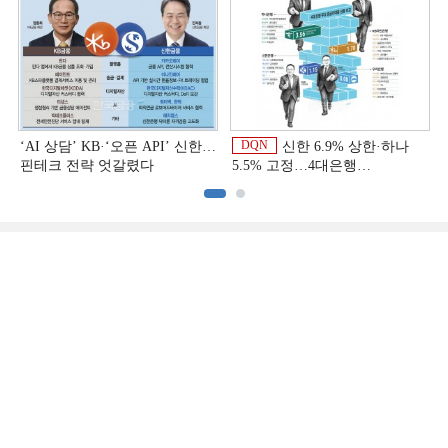
DQN
‘AI 상담’ KB·‘오픈 API’ 신한…
신한 6.9% 상한·하나
핀테크 전략 엇갈렸다
5.5% 고정…4대은행
중금리대출 승부수