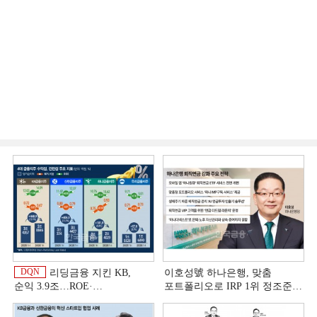
DQN
리딩금융 지킨 KB,
이호성號 하나은행, 맞춤
순익 3.9조…ROE·
포트폴리오로 IRP 1위 정조준
비용효율성까지 선두 [2026
[은행권 연금 방어전]
상반기 금융 리그테이블]