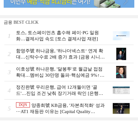
금융 BEST CLICK
토스, 토스페이먼츠 흡수해 페이·PG 일원
1
화…결제사업 속도 [토스 결제사업 재편]
함영주號 하나금융, '하나더넥스트‘ 연계 확
2
대…신탁수수료 2배 증가 효과 [금융 시니어
비즈니스 돋보기]
이호성號 하나은행, '달봉투'로 월급날 접점
3
확대…멤버십 30만명 돌파·핵심예금 9%↑
[은행권 머니무브 대응 전략]
정진완號 우리은행, 급여 12개월이면 '골
4
드'…진입 조건 낮춰 장기거래 락인 [은행권
머니무브 대응 전략]
DQN
양종희號 KB금융, '자본최적화' 성과
5
···AT1 재등판 이유는 [Capital Quality
Review]]