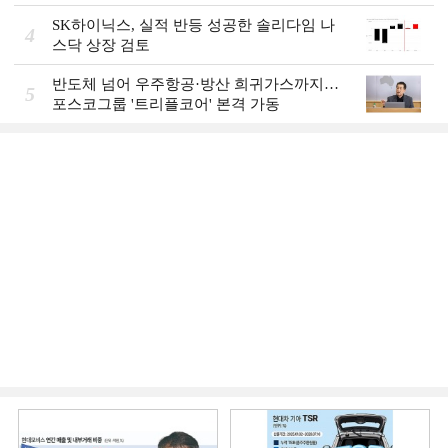
SK하이닉스, 실적 반등 성공한 솔리다임 나
4
스닥 상장 검토
반도체 넘어 우주항공·방산 희귀가스까지…
5
포스코그룹 '트리플코어' 본격 가동