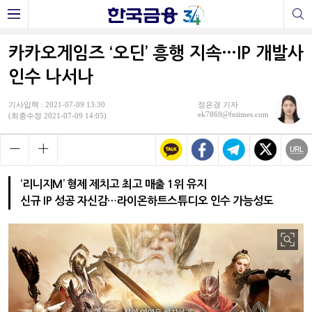
카카오게임즈 ‘오딘’ 흥행 지속…IP 개발사
인수 나서나
기사입력 : 2021-07-09 13:30
정은경 기자
ek7869@fntimes.com
(최종수정 2021-07-09 14:05)
‘리니지M’ 형제 제치고 최고 매출 1위 유지
신규 IP 성공 자신감…라이온하트스튜디오 인수 가능성도