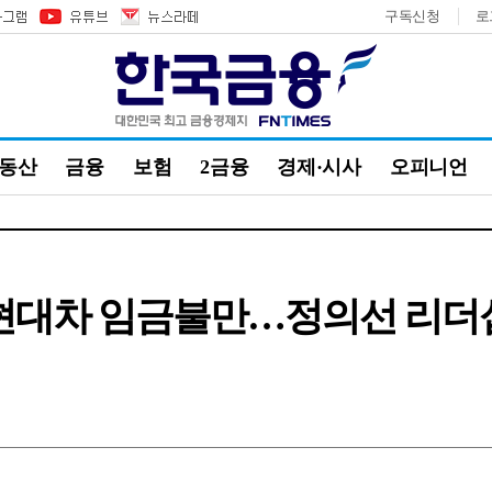
구독신청
로
부동산
금융
보험
2금융
경제·시사
오피니언
현대차 임금불만…정의선 리더