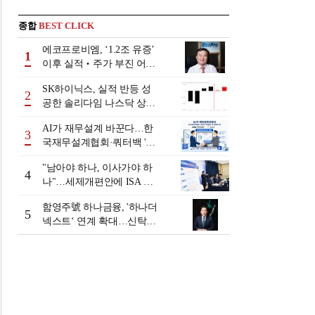
종합
BEST CLICK
에코프로비엠, ‘1.2조 유증’
1
이후 실적‧주가 부진 어쩌
나
SK하이닉스, 실적 반등 성
2
공한 솔리다임 나스닥 상장
검토
AI가 재무설계 바꾼다…한
3
국재무설계협회·쿼터백 '베
러웰스'로 생태계 구축
"남아야 하나, 이사가야 하
4
나"…세제개편안에 ISA 투
자자 셈법 복잡
함영주號 하나금융, '하나더
5
넥스트‘ 연계 확대…신탁수
수료 2배 증가 효과 [금융 시
니어 비즈니스 돋보기]