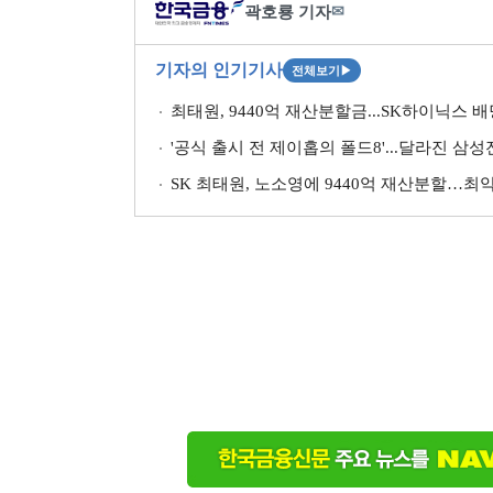
곽호룡 기자
✉
기자의 인기기사
전체보기
▶
최태원, 9440억 재산분할금...SK하이닉스 
'공식 출시 전 제이홉의 폴드8'...달라진 삼
SK 최태원, 노소영에 9440억 재산분할…최