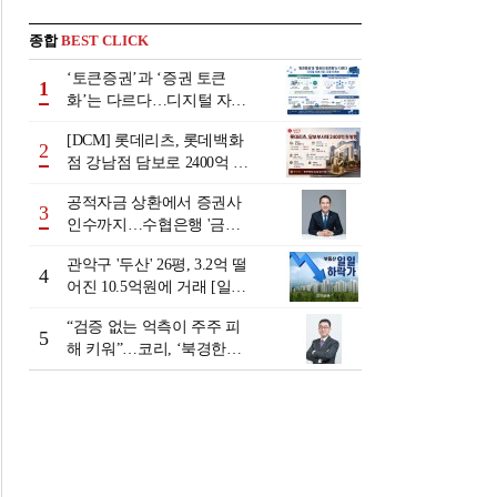
종합
BEST CLICK
‘토큰증권’과 ‘증권 토큰
1
화’는 다르다…디지털 자본
시장 다음 단계는
[DCM] 롯데리츠, 롯데백화
2
점 강남점 담보로 2400억 조
달…단기채 차환
공적자금 상환에서 증권사
3
인수까지…수협은행 '금융
그룹화' 25년 여정 [수협은
관악구 '두산' 26평, 3.2억 떨
행 금융그룹의 꿈①]
4
어진 10.5억원에 거래 [일일
하락가]
“검증 없는 억측이 주주 피
5
해 키워”…코리, ‘북경한미
미수채권 논란’ 정면 반박