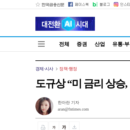
전체
증권
산업
유통·
경제·시사
정책·행정
도규상 “미 금리 상
한아란 기자
aran@fntimes.com