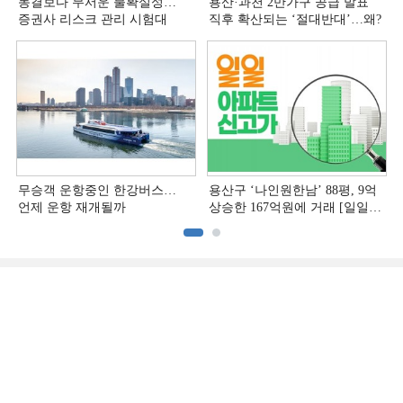
동결보다 무서운 불확실성…
용산·과천 2만가구 공급 발표
증권사 리스크 관리 시험대
직후 확산되는 ‘절대반대’…왜?
무승객 운항중인 한강버스…
용산구 ‘나인원한남’ 88평, 9억
언제 운항 재개될까
상승한 167억원에 거래 [일일
아파트 신고가]