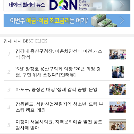
경제·시사 BEST CLICK
김경대 용산구청장, 이촌치안센터 이전 개소
1
식 참석
'6선' 장정호 용산구의회 의장 "20년 의정 경
2
험, 구민 위해 쓰겠다" [인터뷰]
3
마포구, 중장년 대상 '생태 감각 공방' 운영
강원랜드, 석탄산업전환지역 청소년 '드림 부
4
스팅 캠프' 개최
이정미 서울시의원, 지역문화예술 발전 공로
5
감사패 받아