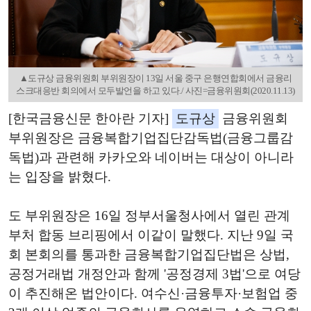
▲도규상 금융위원회 부위원장이 13일 서울 중구 은행연합회에서 금융리
스크대응반 회의에서 모두발언을 하고 있다./ 사진=금융위원회(2020.11.13)
[한국금융신문 한아란 기자]
도규상
금융위원회
부위원장은 금융복합기업집단감독법(금융그룹감
독법)과 관련해 카카오와 네이버는 대상이 아니라
는 입장을 밝혔다.
도 부위원장은 16일 정부서울청사에서 열린 관계
부처 합동 브리핑에서 이같이 말했다. 지난 9일 국
회 본회의를 통과한 금융복합기업집단법은 상법,
공정거래법 개정안과 함께 '공정경제 3법'으로 여당
이 추진해온 법안이다. 여수신·금융투자·보험업 중