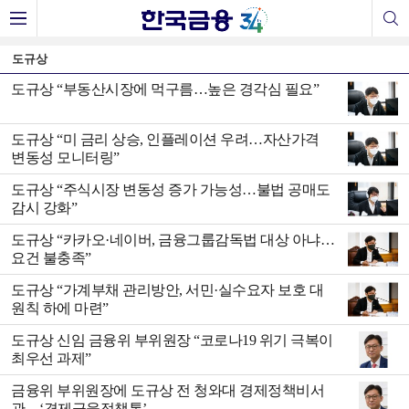
도규상
도규상 “부동산시장에 먹구름…높은 경각심 필요”
도규상 “미 금리 상승, 인플레이션 우려…자산가격
변동성 모니터링”
도규상 “주식시장 변동성 증가 가능성…불법 공매도
감시 강화”
도규상 “카카오·네이버, 금융그룹감독법 대상 아냐…
요건 불충족”
도규상 “가계부채 관리방안, 서민·실수요자 보호 대
원칙 하에 마련”
도규상 신임 금융위 부위원장 “코로나19 위기 극복이
최우선 과제”
금융위 부위원장에 도규상 전 청와대 경제정책비서
관…‘경제금융정책통’