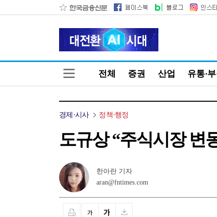
전체
증권
산업
유통·
경제·시사
정책·행정
도규상 “주식시장 변
한아란 기자
aran@fntimes.com