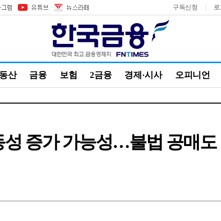
구독신청
로
부동산
금융
보험
2금융
경제·시사
오피니언
동성 증가 가능성…불법 공매도 