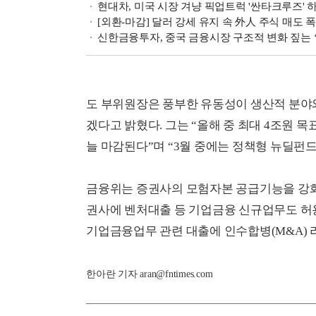
현대차, 미국 시장 겨냥 픽업트럭 '싼타크루즈' 
[외환-마감] 달러 강세 유지 속 外人 주식 매도 폭발…
신한금융투자, 중국 금융시장 구조적 변화 짚는 
도 부위원장은 풍부한 유동성이 생산적 분야
겠다고 밝혔다. 그는 “올해 중 최대 4조원 
늘 마감된다”며 “3월 중에는 정책형 뉴딜펀드
금융위는 증권사의 모험자본 공급기능을 강
권사에 벤처대출 등 기업금융 신규업무도 허
기업금융업무 관련 대출에 인수합병(M&A)
한아란 기자 aran@fntimes.com