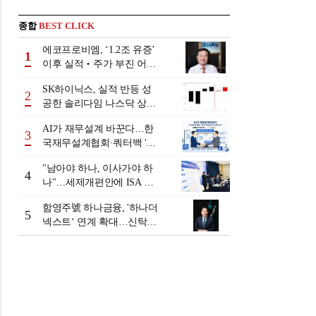
종합
BEST CLICK
에코프로비엠, ‘1.2조 유증’
1
이후 실적‧주가 부진 어쩌
나
SK하이닉스, 실적 반등 성
2
공한 솔리다임 나스닥 상장
검토
AI가 재무설계 바꾼다…한
3
국재무설계협회·쿼터백 '베
러웰스'로 생태계 구축
"남아야 하나, 이사가야 하
4
나"…세제개편안에 ISA 투
자자 셈법 복잡
함영주號 하나금융, '하나더
5
넥스트‘ 연계 확대…신탁수
수료 2배 증가 효과 [금융 시
니어 비즈니스 돋보기]