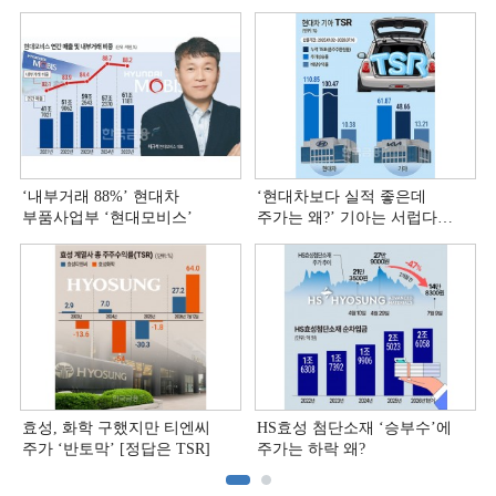
‘내부거래 88%ʼ 현대차
‘현대차보다 실적 좋은데
부품사업부 ‘현대모비스ʼ
주가는 왜?ʼ 기아는 서럽다
[정답은 TSR]
효성, 화학 구했지만 티엔씨
HS효성 첨단소재 ‘승부수’에
주가 ‘반토막’ [정답은 TSR]
주가는 하락 왜?