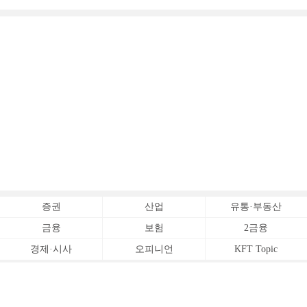
증권
산업
유통·부동산
금융
보험
2금융
경제·시사
오피니언
KFT Topic
전체서비스
Copyrightⓒ
한국금융신문 All Rights Reserved.