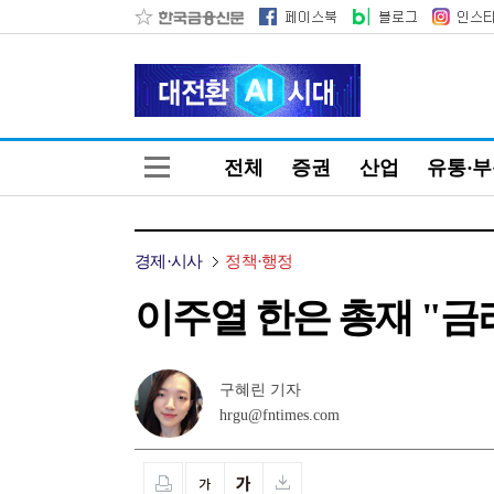
전체
증권
산업
유통·
경제·시사
정책·행정
이주열 한은 총재 "
구혜린 기자
hrgu@fntimes.com