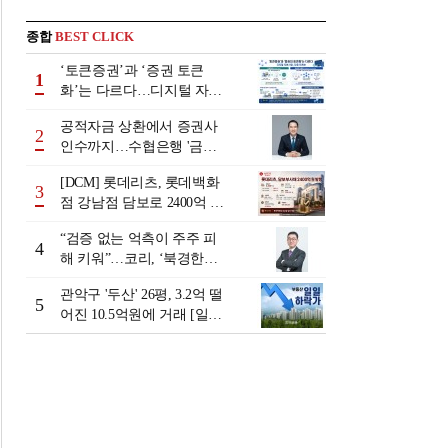
종합
BEST CLICK
‘토큰증권’과 ‘증권 토큰
1
화’는 다르다…디지털 자본
시장 다음 단계는
공적자금 상환에서 증권사
2
인수까지…수협은행 '금융
그룹화' 25년 여정 [수협은
[DCM] 롯데리츠, 롯데백화
행 금융그룹의 꿈①]
3
점 강남점 담보로 2400억 조
달…단기채 차환
“검증 없는 억측이 주주 피
4
해 키워”…코리, ‘북경한미
미수채권 논란’ 정면 반박
관악구 '두산' 26평, 3.2억 떨
5
어진 10.5억원에 거래 [일일
하락가]