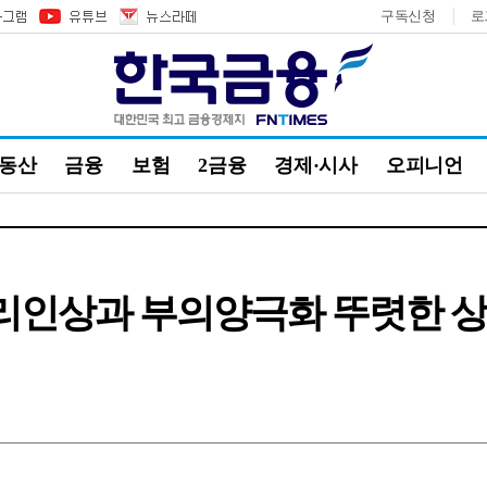
구독신청
로
부동산
금융
보험
2금융
경제·시사
오피니언
금리인상과 부의양극화 뚜렷한 