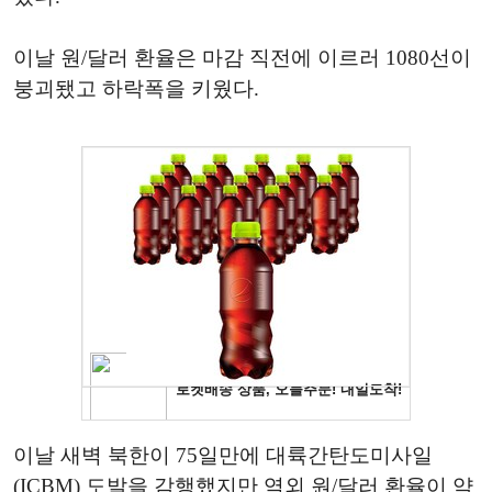
이날 원/달러 환율은 마감 직전에 이르러 1080선이
붕괴됐고 하락폭을 키웠다.
이날 새벽 북한이 75일만에 대륙간탄도미사일
(ICBM) 도발을 감행했지만 역외 원/달러 환율이 약