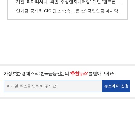
기관 '파마리서치'·외인 '주성엔지니어링'·개인 '펩트론' 1위 [주간 코스닥 순매수- 2026년 7월27일~7월31일]
연기금·공제회 CIO 인선 속속…'큰 손' 국민연금 마지막 타자
가장 핫한 경제 소식! 한국금융신문의
‘추천뉴스’
를 받아보세요~
뉴스레터 신청