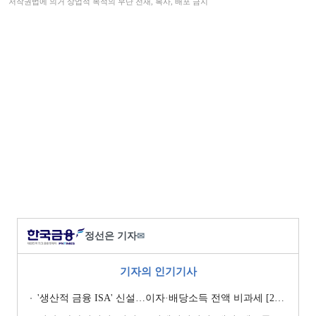
저작권법에 의거 상업적 목적의 무단 전재, 복사, 배포 금지
정선은 기자
✉
기자의 인기기사
'생산적 금융 ISA' 신설…이자·배당소득 전액 비과세 [2026 세제개편안]