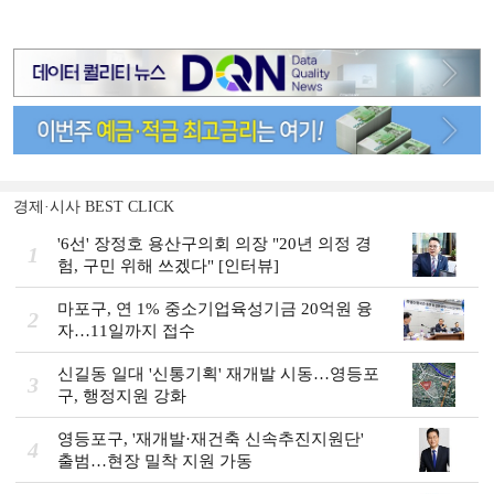
경제·시사 BEST CLICK
'6선' 장정호 용산구의회 의장 "20년 의정 경
1
험, 구민 위해 쓰겠다" [인터뷰]
마포구, 연 1% 중소기업육성기금 20억원 융
2
자…11일까지 접수
신길동 일대 '신통기획' 재개발 시동…영등포
3
구, 행정지원 강화
영등포구, '재개발·재건축 신속추진지원단'
4
출범…현장 밀착 지원 가동