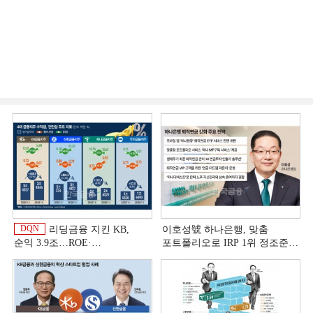
DQN
리딩금융 지킨 KB,
이호성號 하나은행, 맞춤
순익 3.9조…ROE·
포트폴리오로 IRP 1위 정조준
비용효율성까지 선두 [2026
[은행권 연금 방어전]
이
상반기 금융 리그테이블]