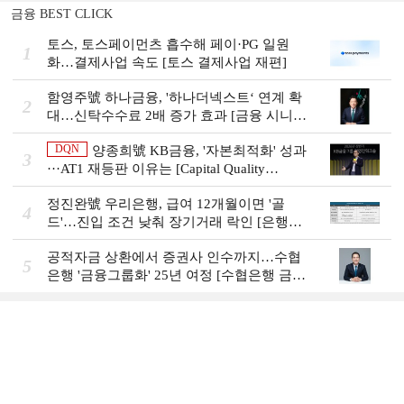
금융 BEST CLICK
토스, 토스페이먼츠 흡수해 페이·PG 일원
1
화…결제사업 속도 [토스 결제사업 재편]
함영주號 하나금융, '하나더넥스트‘ 연계 확
2
대…신탁수수료 2배 증가 효과 [금융 시니어
비즈니스 돋보기]
DQN
양종희號 KB금융, '자본최적화' 성과
3
···AT1 재등판 이유는 [Capital Quality
Review]]
정진완號 우리은행, 급여 12개월이면 '골
4
드'…진입 조건 낮춰 장기거래 락인 [은행권
머니무브 대응 전략]
공적자금 상환에서 증권사 인수까지…수협
5
은행 '금융그룹화' 25년 여정 [수협은행 금융
그룹의 꿈①]