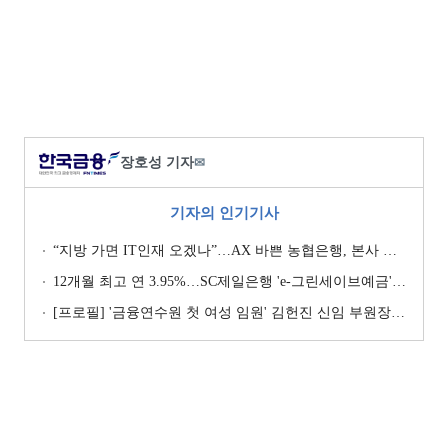
장호성 기자
✉
기자의 인기기사
“지방 가면 IT인재 오겠나”…AX 바쁜 농협은행, 본사 이전설에 ‘긴장’ [막 오른 금융권 하투(夏鬪)]
12개월 최고 연 3.95%…SC제일은행 'e-그린세이브예금' [이주의 은행 예금금리-8월 1주]
[프로필] '금융연수원 첫 여성 임원' 김헌진 신임 부원장···교육·디지털·기획 '올라운더'