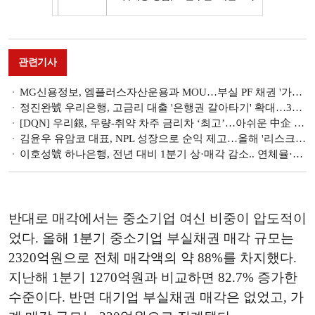
관련기사
MG신용정보, 엠플러스자산운용과 MOU…부실 PF 채권 '가치 제고형 회수' 전환 [신용정보사 돋보기]
정진완號 우리은행, 고금리 대출 '은행권 갈아타기' 확대…36.5도 플랫폼 가동 [은행권 포용금융 강화 전략]
[DQN] 우리銀, 우량-취약 차주 금리차 ‘최고’…아쉬운 中企 포용
김윤우 유암코 대표, NPL 성장으로 순익 제고…올해 '리스크 관리' 방점 [2026 금융사 1분기 실적]
이호성號 하나은행, 전년 대비 1분기 상·매각 감소.. 연체율·NPL 관리 '숙제' [금융 NPL 진단]
반대로 매각에서는 중소기업 여신 비중이 압도적이
었다. 올해 1분기 중소기업 부실채권 매각 규모는
2320억원으로 전체 매각액의 약 88%를 차지했다.
지난해 1분기 1270억원과 비교하면 82.7% 증가한
수준이다. 반면 대기업 부실채권 매각은 없었고, 가