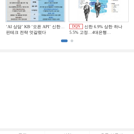
DQN
‘AI 상담’ KB·‘오픈 API’ 신한…
신한 6.9% 상한·하나
핀테크 전략 엇갈렸다
5.5% 고정…4대은행
중금리대출 승부수
이