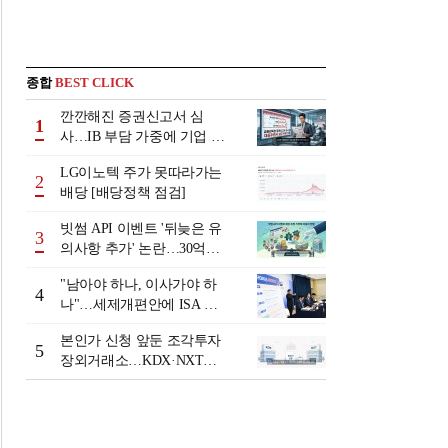
종합
BEST CLICK
깐깐해진 증권신고서 심
1
사…IB 부담 가중에 기업 자
금조달 '차질 우려'
LG이노텍 주가 못따라가는
2
배당 [배당정책 점검]
빗썸 API 이벤트 '뒤늦은 유
3
의사항 추가' 논란…30억원
배상 조정 거부에 이용자 반
"남아야 하나, 이사가야 하
발
4
나"…세제개편안에 ISA 투
자자 셈법 복잡
본인가 신청 앞둔 조각투자
5
장외거래소…KDX·NXT컨
소 막판 점검 ‘분주’