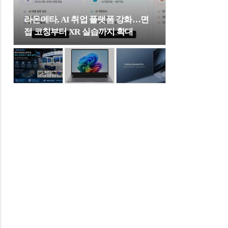
라온메타, AI 취업 플랫폼 강화…면
접 코칭부터 XR 실습까지 확대