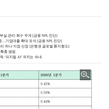
부실 관리·회수 무게 [금융 NPL 진단]
…기업대출 확대 포석 [금융 NPL 진단]
리·하나 지점 선점 [은행권 글로벌 新지형도]
본확충 셈법
 ‘피지컬 AI’ 외치는 속내