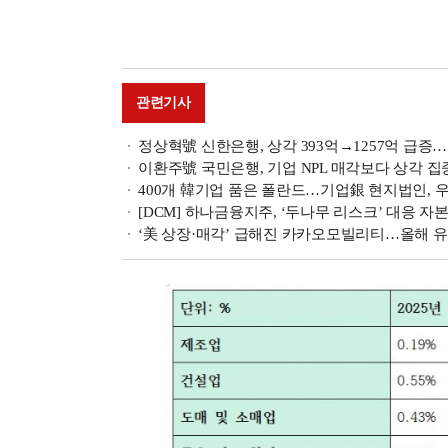
관련기사
정상혁號 신한은행, 상각 393억→1257억 급증…
이환주號 국민은행, 기업 NPL 매각보다 상각 집중
400개 韓기업 품은 폴란드…기업銀 현지법인, 우
[DCM] 하나금융지주, ‘두나무 리스크’ 대응 자
‘美 상장·매각’ 급해진 카카오모빌리티…올해 유독