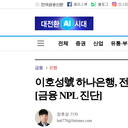
전체
증권
산업
유통·
금융
은행
이호성號 하나은행, 전년
[금융 NPL 진단]
장호성 기자
hs6776@fntimes.com