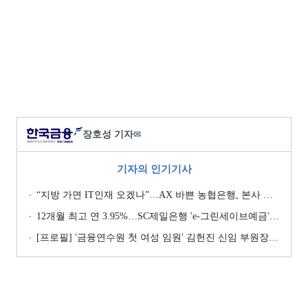
장호성 기자
✉
기자의 인기기사
“지방 가면 IT인재 오겠나”…AX 바쁜 농협은행, 본사 이전설에 ‘긴장’ [막 오른 금융권 하투(夏鬪)]
12개월 최고 연 3.95%…SC제일은행 'e-그린세이브예금' [이주의 은행 예금금리-8월 1주]
[프로필] '금융연수원 첫 여성 임원' 김헌진 신임 부원장···교육·디지털·기획 '올라운더'