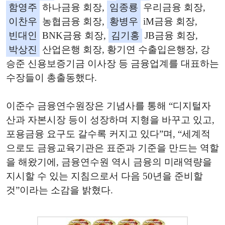
함영주
하나금융 회장,
임종룡
우리금융 회장,
이찬우
농협금융 회장,
황병우
iM금융 회장,
빈대인
BNK금융 회장,
김기홍
JB금융 회장,
박상진
산업은행 회장, 황기연 수출입은행장, 강
승준 신용보증기금 이사장 등 금융업계를 대표하는
수장들이 총출동했다.
이준수 금융연수원장은 기념사를 통해 “디지털자
산과 자본시장 등이 성장하며 지형을 바꾸고 있고,
포용금융 요구도 갈수록 커지고 있다”며, “세계적
으로도 금융교육기관은 표준과 기준을 만드는 역할
을 해왔기에, 금융연수원 역시 금융의 미래역량을
지시할 수 있는 지침으로서 다음 50년을 준비할
것”이라는 소감을 밝혔다.