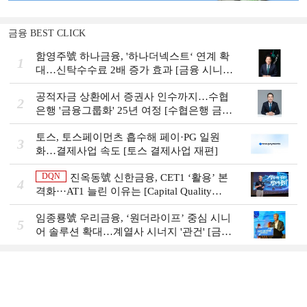
금융 BEST CLICK
함영주號 하나금융, '하나더넥스트‘ 연계 확
1
대…신탁수수료 2배 증가 효과 [금융 시니어
비즈니스 돋보기]
공적자금 상환에서 증권사 인수까지…수협
2
은행 '금융그룹화' 25년 여정 [수협은행 금융
그룹의 꿈①]
토스, 토스페이먼츠 흡수해 페이·PG 일원
3
화…결제사업 속도 [토스 결제사업 재편]
DQN
진옥동號 신한금융, CET1 ‘활용’ 본
4
격화···AT1 늘린 이유는 [Capital Quality
Review]
임종룡號 우리금융, ‘원더라이프’ 중심 시니
5
어 솔루션 확대…계열사 시너지 '관건' [금융
시니어 비즈니스 돋보기]