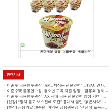
관련기사
이준수 금융연수원장 “AML 핵심은 전문인력”…TPAC 인사이트 확대 추진
이준수號 금융연수원, 청소년 교육 지원 앞장...‘금융과 경제생활’ 과목 연수
이준수 금융연수원장 "AX 시대 금융 전문인력 양성 기여"…'금융 AI 리터러시' 신설
[현장] “망치 들고 보스전에 도전” 홍대서 열린 ‘붉은사막’ 세계관
[현장] 금융의날 10주년, 이억원 금융위원장 "생산적·포용금융 적극 힘쓰자"