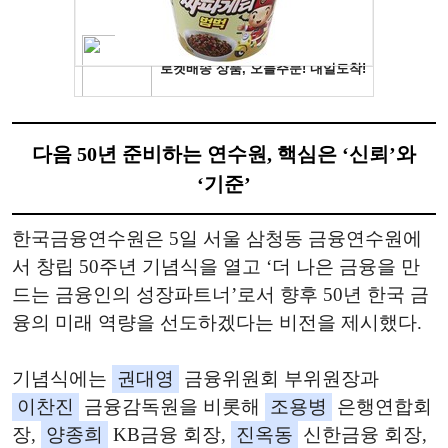
다음 50년 준비하는 연수원, 핵심은 ‘신뢰’와
‘기준’
한국금융연수원은 5일 서울 삼청동 금융연수원에
서 창립 50주년 기념식을 열고 ‘더 나은 금융을 만
드는 금융인의 성장파트너’로서 향후 50년 한국 금
융의 미래 역량을 선도하겠다는 비전을 제시했다.
기념식에는
권대영
금융위원회 부위원장과
이찬진
금융감독원을 비롯해
조용병
은행연합회
장,
양종희
KB금융 회장,
진옥동
신한금융 회장,