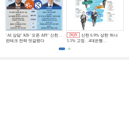
DQN
‘AI 상담’ KB·‘오픈 API’ 신한…
신한 6.9% 상한·하나
핀테크 전략 엇갈렸다
5.5% 고정…4대은행
중금리대출 승부수
이