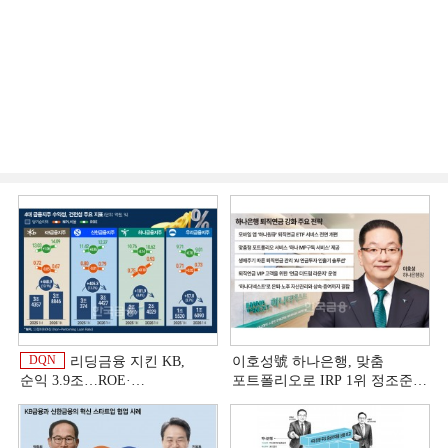
DQN
리딩금융 지킨 KB,
이호성號 하나은행, 맞춤
순익 3.9조…ROE·
포트폴리오로 IRP 1위 정조준
비용효율성까지 선두 [2026
[은행권 연금 방어전]
이
상반기 금융 리그테이블]