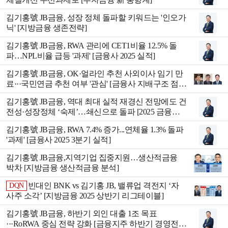
김기홍號 JB금융, 성장 정체 돌파할 키워드는 '인오가
닉' [지방금융 생존전략]
김기홍號 JB금융, RWA 관리에 CET1비율 12.5% 돌
파…NPL비율 급등 '과제' [금융사 2025 실적]
김기홍號 JB금융, OK·얼라인 추천 사외이사 임기 만
료···국민연금 추천 여부 '관심' [금융사 지배구조 점
검]
김기홍號 JB금융, 역대 최대 실적 재경신 전망에도 건
전성·성장정체 ‘숙제’…쇄신으로 돌파 [2025 금융지
주 실적]
김기홍號 JB금융, RWA 7.4% 증가...연체율 1.3% 돌파
'과제' [금융사 2025 3분기 실적]
김기홍號 JB금융,지역기업 집중지원…생산적금융
박차 [지방금융 생산적금융 분석]
빈대인 BNK vs 김기홍 JB, 밸류업 격전지 ‘자
DQN
사주 소각ʼ [지방금융 2025 상반기 리그테이블]
김기홍號 JB금융, 하반기 외인 대출 1조 목표
···RoRWA 중심 전략 강화 [금융지주 하반기 경영전