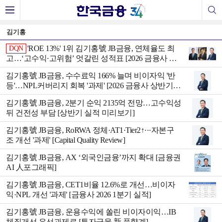
김기홍
'ROE 13%' 1위 김기홍號 JB금융, 연체율도 최
DQN
고…‘고수익·고위험’ 엇갈린 성적표 [2026 금융사 상
반기 리그테이블]
김기홍號 JB금융, 수수료익 166% 늘며 비이자익 '반
등'…NPL커버리지 회복 '과제' [2026 금융사 상반기
실적]
김기홍號 JB금융, 2분기 순익 2135억 전망…고수익성
뒤 건전성 부담 [상반기 실적 미리보기]
김기홍號 JB금융, RoRWA 정체·AT1·Tier2↑···자본구
조 개선 '과제' [Capital Quality Review]
김기홍號 JB금융, AX ‘외국인금융ʼ까지 확대 [금융권
AI 人포그래픽]
김기홍號 JB금융, CET1비율 12.6%로 개선…비이자
익·NPL 개선 '과제' [금융사 2026 1분기 실적]
김기홍號 JB금융, 운용수익에 쏠린 비이자이익…IB
체질개선 우선과제로 [투자금융 新 풍향계]