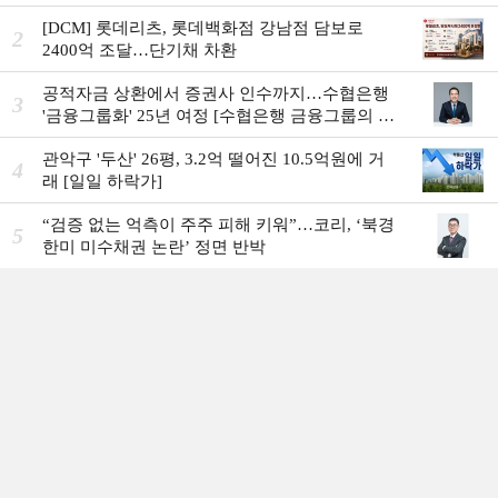
[DCM] 롯데리츠, 롯데백화점 강남점 담보로
2
2400억 조달…단기채 차환
공적자금 상환에서 증권사 인수까지…수협은행
3
'금융그룹화' 25년 여정 [수협은행 금융그룹의 꿈
①]
관악구 '두산' 26평, 3.2억 떨어진 10.5억원에 거
4
래 [일일 하락가]
“검증 없는 억측이 주주 피해 키워”…코리, ‘북경
5
한미 미수채권 논란’ 정면 반박