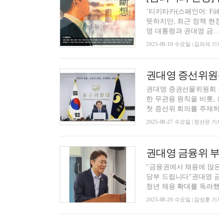
‘티키타카(스페인어: Fút
뜻하지만, 최근 정책 현
명 대통령과 권대영 금...
2025-09-10 수요일 | 김의석 기
권대영 증권선물위원회 위
한 무관용 원칙을 비롯,
첫 증선위 회의를 주재하면
2025-08-27 수요일 | 정선은 기
"금융권에서 채용에 많
당부 드립니다"권대영 금
청년 채용 확대를 독려했다
2025-08-20 수요일 | 김성훈 기