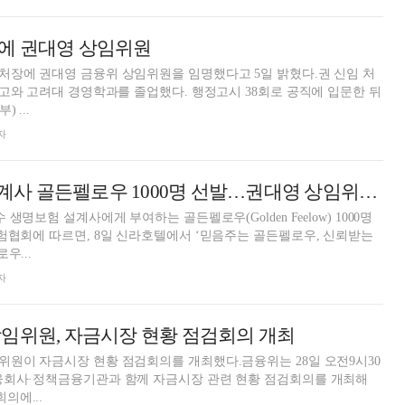
에 권대영 상임위원
처장에 권대영 금융위 상임위원을 임명했다고 5일 밝혔다.권 신임 처
해고와 고려대 경영학과를 졸업했다. 행정고시 38회로 공직에 입문한 뒤
 ...
자
'상위 1%' 보험설계사 골든펠로우 1000명 선발…권대영 상임위원 "보험산업 성장 기여"
생명보험 설계사에게 부여하는 골든펠로우(Golden Feelow) 1000명
험협회에 따르면, 8일 신라호텔에서 ‘믿음주는 골든펠로우, 신뢰받는
우...
자
임위원, 자금시장 현황 점검회의 개최
원이 자금시장 현황 점검회의를 개최했다.금융위는 28일 오전9시30
융회사·정책금융기관과 함께 자금시장 관련 현황 점검회의를 개최해
의에...