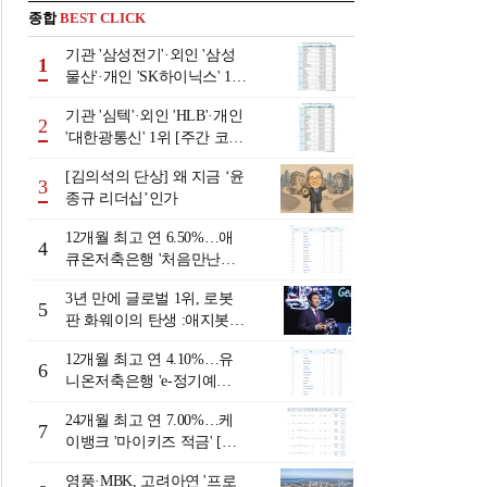
종합
BEST CLICK
기관 '삼성전기'·외인 '삼성
1
물산'·개인 'SK하이닉스' 1위
[주간 코스피 순매수- 2026
기관 '심텍'·외인 'HLB'·개인
년 8월3일~8월7일]
2
'대한광통신' 1위 [주간 코스
닥 순매수- 2026년 8월3일~8
[김의석의 단상] 왜 지금 ‘윤
월7일]
3
종규 리더십’인가
12개월 최고 연 6.50%…애
4
큐온저축은행 '처음만난적
금'[이주의 저축은행 적금금
3년 만에 글로벌 1위, 로봇
리-8월 2주]
5
판 화웨이의 탄생 :애지봇(A
giBot·智元机器人)의 시대
12개월 최고 연 4.10%…유
[전병서의 中 첨단기업 리포
6
니온저축은행 'e-정기예
트⑬]
금'[이주의 저축은행 예금금
24개월 최고 연 7.00%…케
리-8월 2주]
7
이뱅크 '마이키즈 적금' [이
주의 은행 적금금리-8월 2
영풍·MBK, 고려아연 '프로
주]