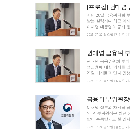
[프로필] 권대영
지난 20일 금융위원회
받는 실력자다.최근 이재명
이재명 대통령의 공개 칭찬
2025-07-22 화요일 | 김성훈 기
권대영 금융위 부
권대영 금융위원회 부위
생금융에 대한 의지를 
21일 기자들과 만나 민생
2025-07-21 월요일 | 김성훈 기
금융위 부위원장
이재명 정부의 차관급 
인 권 부위원장은 최근 
받아 주목받기도 한 인사다
2025-07-20 일요일 | 정선은 기