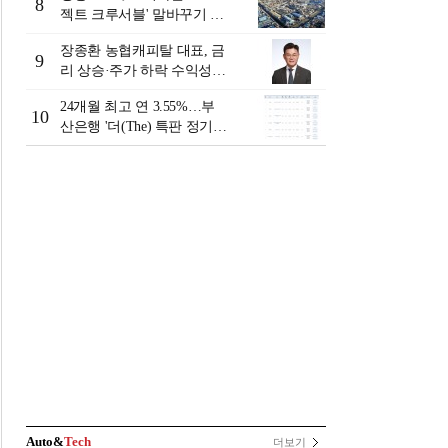
8
젝트 크루서블' 말바꾸기 논
란
장종환 농협캐피탈 대표, 금
9
리 상승·주가 하락 수익성
일시 하락…렌터카 중심 자
24개월 최고 연 3.55%…부
동차금융 성장세 [2026 금융
10
산은행 '더(The) 특판 정기예
사 상반기 실적]
금' [이주의 은행 예금금리-8
월 2주]
Auto&
Tech
더보기