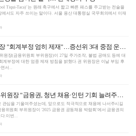
bol Tiqui-Taca)’는 원래 축구에서 짧고 빠른 패스를 주고받는 전술을
장에서도 자주 쓰이는 말이다. 서울 용산 대통령실 국무회의에서 이재
자
권대영 증선위원장 "회계부정 엄히 제재"…증선위 3대 중점 운영방향 제시
원장(금융위원회 부위원장)이 27일 주가조작, 불법 공매도 등에 대
 회계부정에 대한 엄중 제재 방침을 밝혔다.권 위원장은 이날 부임 후
서...
자
권대영 금융위 부위원장 "금융권, 청년 채용·인턴 기회 늘려주길" [2025 금융권 공동채용 박람회]
은 관심을 기울여주셨는데, 앞으로도 적극적으로 채용에 나서주시길
융위원회 부위원장이 '2025 금융권 공동채용 박람회'에서 금융권의
.이번...
자