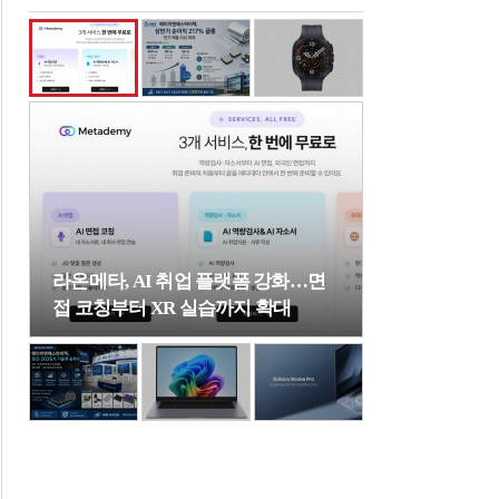
라온메타, AI 취업 플랫폼 강화…면
접 코칭부터 XR 실습까지 확대