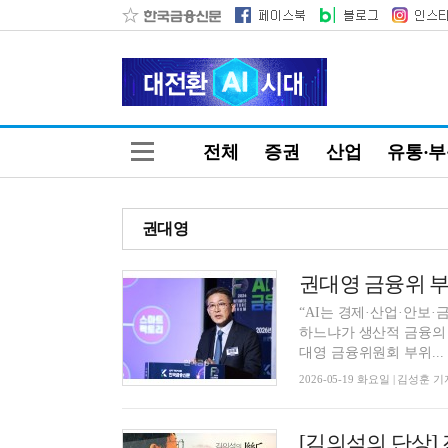
전체
증권
산업
유통·
권대영
“AI는 경제·산업·안보
하느냐가 생산적 금융의 
대영 금융위원회 부위...
2026-05-19 화요일 | 김성훈 기
[김의석의 단상]