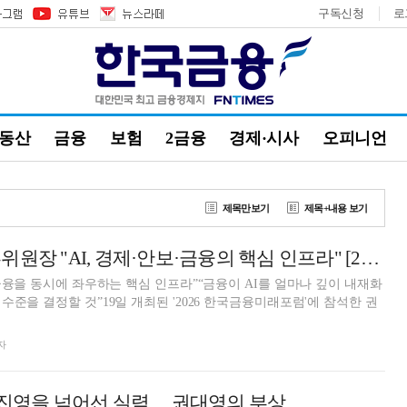
구독신청
로
부동산
금융
보험
2금융
경제·시사
오피니언
제목만보기
제목+내용 보기
권대영 금융위 부위원장 "AI, 경제·안보·금융의 핵심 인프라" [2026 한국금융미래포럼]
·금융을 동시에 좌우하는 핵심 인프라”“금융이 AI를 얼마나 깊이 내재화
수준을 결정할 것”19일 개최된 '2026 한국금융미래포럼'에 참석한 권
자
 진영을 넘어선 실력… 권대영의 부상