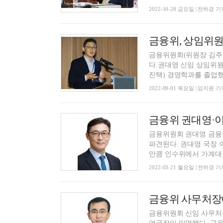
2022-10-28 금요일 | 전하경 기
금융위, 상임위원
금융위원회(위원장 김주
다.권대영 신임 상임위원
진택) 경영학과를 졸업했다
2022-09-01 목요일 | 임지윤 기
금융위 권대영·
금융위원회 권대영 금융
파견된다. 권대영 국장 
만큼 인수위에서 가계대출 
2022-03-21 월요일 | 전하경 기
금융위 사무처장
금융위원회 신임 사무처