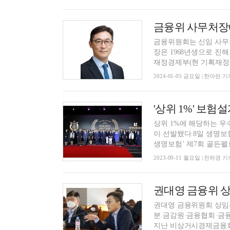
금융위 사무처장
금융위원회는 신임 사무
장은 1968년생으로 진
재정경제부(현 기획재정부)
2024-01-05 금요일 | 한아란 기
상위 1%에 해당하는 우수 
이 선발됐다.8일 생명보
생명보험’ 제7회 골든펠로
2023-09-11 월요일 | 전하경 기
권대영 금융위 상
권대영 금융위원회 상임위
분 금감원·금융협회·금
지난 비상거시경제금융회