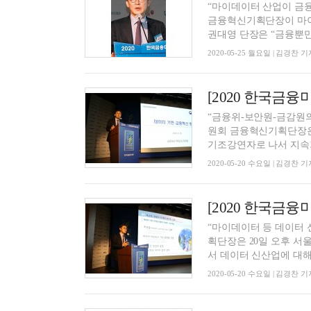
“마이데이터 산업이 금융
금융혁신기획단장이 마이
권대영 단장은 “금융뿐만.
2020-05-25 월요일 | 김경찬 기
“금융위-보안원-금감원의
원회 금융혁신기획단장은 
기조강연자로 나서 지속가
2020-05-20 수요일 | 김경찬 기
“마이데이터 등 데이터
획단장은 20일 오후 서
서 데이터 신산업에 대해 .
2020-05-20 수요일 | 김경찬 기