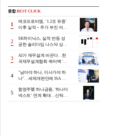
종합
BEST CLICK
에코프로비엠, ‘1.2조 유증’
1
이후 실적‧주가 부진 어쩌
나
SK하이닉스, 실적 반등 성
2
공한 솔리다임 나스닥 상장
검토
AI가 재무설계 바꾼다…한
3
국재무설계협회·쿼터백 '베
러웰스'로 생태계 구축
"남아야 하나, 이사가야 하
4
나"…세제개편안에 ISA 투
자자 셈법 복잡
함영주號 하나금융, '하나더
5
넥스트‘ 연계 확대…신탁수
수료 2배 증가 효과 [금융 시
니어 비즈니스 돋보기]