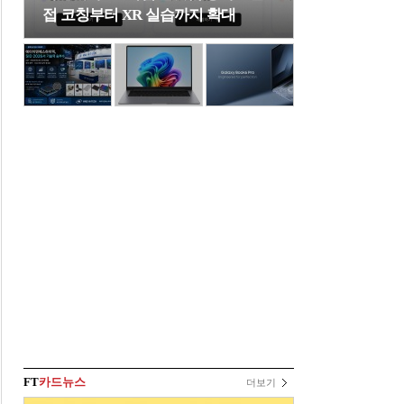
접 코칭부터 XR 실습까지 확대
FT
카드뉴스
더보기