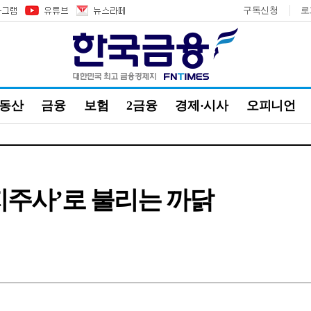
구독신청
로
부동산
금융
보험
2금융
경제·시사
오피니언
 지주사’로 불리는 까닭