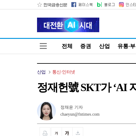
전체
증권
산업
유통·
산업
통신·인터넷
정재헌號 SKT가 ‘AI
정채윤 기자
chaeyun@fntimes.com