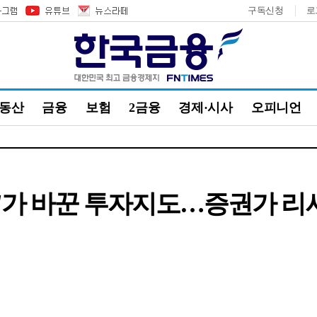
구독신청
로
부동산
금융
보험
2금융
경제·시사
오피니언
위'가 바꾼 투자지도…증권가 리