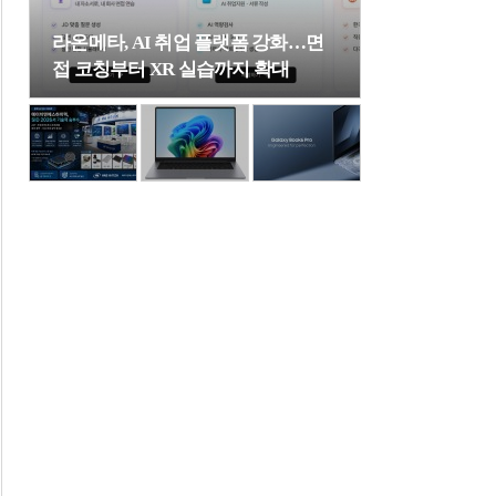
라온메타, AI 취업 플랫폼 강화…면
접 코칭부터 XR 실습까지 확대