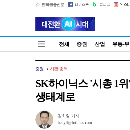
전체
증권
산업
유통·
증권
시황·종목
SK하이닉스 '시총 1
생태계로
김희일 기자
heuyil@fntimes.com