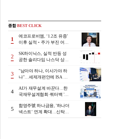
종합
BEST CLICK
에코프로비엠, ‘1.2조 유증’
1
이후 실적‧주가 부진 어쩌
나
SK하이닉스, 실적 반등 성
2
공한 솔리다임 나스닥 상장
검토
"남아야 하나, 이사가야 하
3
나"…세제개편안에 ISA 투
자자 셈법 복잡
AI가 재무설계 바꾼다…한
4
국재무설계협회·쿼터백 '베
러웰스'로 생태계 구축
함영주號 하나금융, '하나더
5
넥스트‘ 연계 확대…신탁수
수료 2배 증가 효과 [금융 시
니어 비즈니스 돋보기]