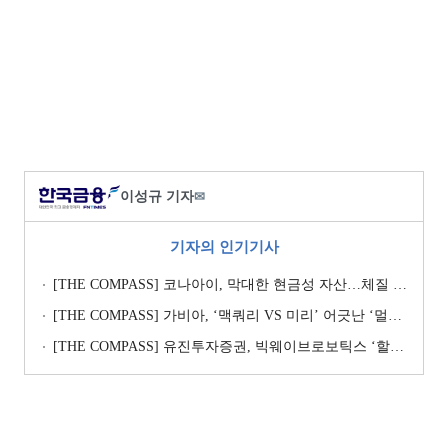
이성규 기자
✉
기자의 인기기사
[THE COMPASS] 코나아이, 막대한 현금성 자산…체질 개선 핵심 Key
[THE COMPASS] 가비아, ‘맥쿼리 VS 미리’ 어긋난 ‘멀티플 수싸움’
[THE COMPASS] 유진투자증권, 빅웨이브로보틱스 ‘할인율’ 낮춰 ‘몸값’ 지키기…’고무줄’ 가치평가