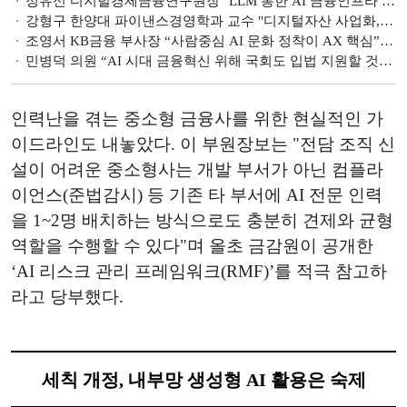
정유신 디지털경제금융연구원장 "LLM 통한 AI 금융인프라 혁명 필요…5대 금융인프라 전 영역의 고도화 이끌 것" [2026한국금융미래포럼]
강형구 한양대 파이낸스경영학과 교수 "디지털자산 사업화, 국내 무역·전략산업 축 먼저 봐야" [2026 한국금융미래포럼]
조영서 KB금융 부사장 “사람중심 AI 문화 정착이 AX 핵심” [2026 한국금융미래포럼]
민병덕 의원 “AI 시대 금융혁신 위해 국회도 입법 지원할 것” [2026 한국금융미래포럼]
인력난을 겪는 중소형 금융사를 위한 현실적인 가
이드라인도 내놓았다. 이 부원장보는 "전담 조직 신
설이 어려운 중소형사는 개발 부서가 아닌 컴플라
이언스(준법감시) 등 기존 타 부서에 AI 전문 인력
을 1~2명 배치하는 방식으로도 충분히 견제와 균형
역할을 수행할 수 있다"며 올초 금감원이 공개한
‘AI 리스크 관리 프레임워크(RMF)’를 적극 참고하
라고 당부했다.
세칙 개정, 내부망 생성형 AI 활용은 숙제