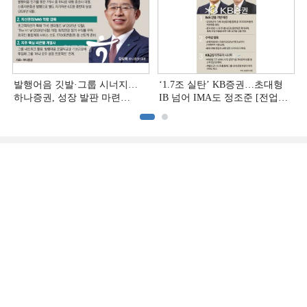
발행어음 깃발·그룹 시너지…
‘1.7조 실탄’ KB증권…초대형
하나증권, 성장 발판 마련
IB 넘어 IMA도 정조준 [전업계
[전업계 추격하는 은행계
추격하는 은행계 증권사 (2)]
증권사 (3)]