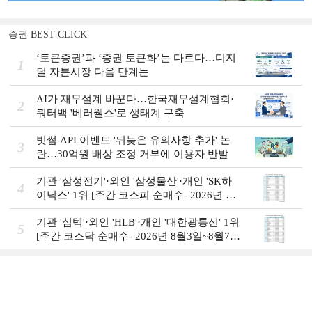
증권 BEST CLICK
‘토큰증권’과 ‘증권 토큰화’는 다르다…디지
1
털 자본시장 다음 단계는
AI가 재무설계 바꾼다…한국재무설계협회·
2
쿼터백 '베러웰스'로 생태계 구축
빗썸 API 이벤트 '뒤늦은 유의사항 추가' 논
3
란…30억원 배상 조정 거부에 이용자 반발
기관 '삼성전기'·외인 '삼성물산'·개인 'SK하
4
이닉스' 1위 [주간 코스피 순매수- 2026년 8
월3일~8월7일]
기관 '심텍'·외인 'HLB'·개인 '대한광통신' 1위
5
[주간 코스닥 순매수- 2026년 8월3일~8월7
일]