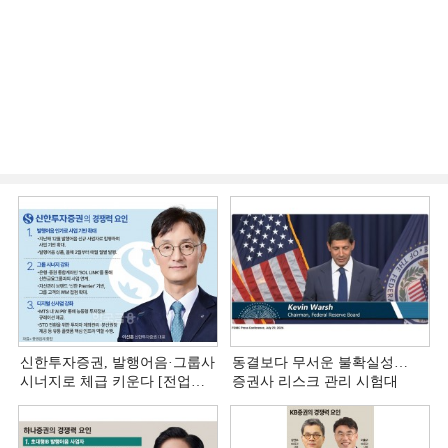
신한투자증권, 발행어음·그룹사
동결보다 무서운 불확실성…
시너지로 체급 키운다 [전업계
증권사 리스크 관리 시험대
추격하는 은행계 증권사 (4)]