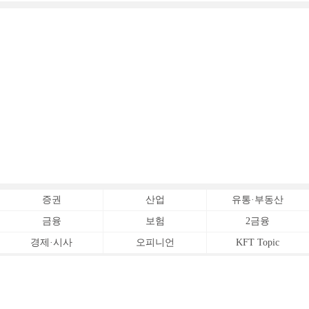
증권
산업
유통·부동산
금융
보험
2금융
경제·시사
오피니언
KFT Topic
전체서비스
Copyrightⓒ
한국금융신문 All Rights Reserved.