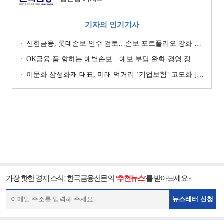
기자의 인기기사
신한금융, 롯데손보 인수 검토…손보 포트폴리오 강화 승부수 [보험사 M&A 지형도]
OK금융 품 향하는 예별손보…예보 부담 완화·경영 정상화 기대 [예별손보 새 주인 찾기 ④]
이문화 삼성화재 대표, 미래 먹거리 ‘기업보험’ 고도화 [손보사 일반보험 전략 (1)]
가장 핫한 경제 소식! 한국금융신문의
‘추천뉴스’
를 받아보세요~
뉴스레터 신청