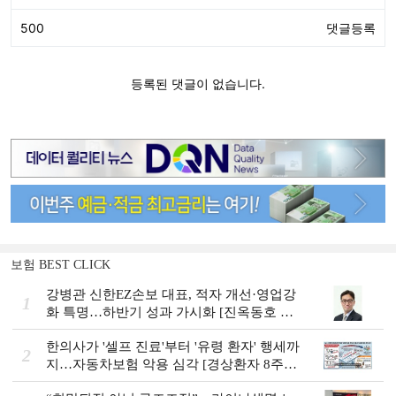
보험 BEST CLICK
강병관 신한EZ손보 대표, 적자 개선·영업강
1
화 특명…하반기 성과 가시화 [진옥동호 신
한금융, 부스트업 점검]
한의사가 '셀프 진료'부터 '유령 환자' 행세까
2
지…자동차보험 악용 심각 [경상환자 8주룰
도입 초읽기]