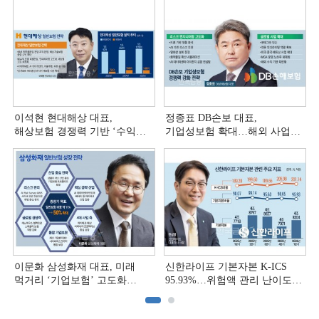
이석현 현대해상 대표,
정종표 DB손보 대표,
해상보험 경쟁력 기반 ‘수익
기업성보험 확대…해외 사업
다변화ʼ [손보사 일반보험 전략
다변화 [손보사 일반보험 전략
(3)]
(2)]
이문화 삼성화재 대표, 미래
신한라이프 기본자본 K-ICS
먹거리 ‘기업보험’ 고도화
95.93%…위험액 관리 난이도
[손보사 일반보험 전략 (1)]
상승 [보험사 기본자본 점검]