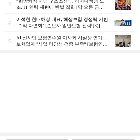
“희망퇴직 아닌 구조조정”…라이나생명 노
3
조, IT 인력 재편에 반발 집회 [막 오른 금융
권 하투(夏鬪)]
이석현 현대해상 대표, 해상보험 경쟁력 기반
4
‘수익 다변화ʼ [손보사 일반보험 전략 (3)]
AI 신사업 보험연수원 이사회 사실상 연기…
5
보험업계 "사업 타당성 검증 부족" [보험연수
원 AI사업 논란]