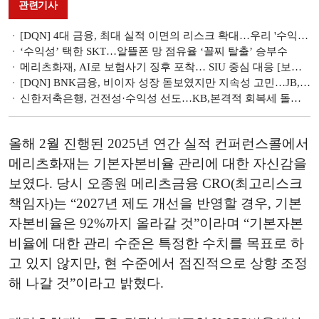
관련기사
[DQN] 4대 금융, 최대 실적 이면의 리스크 확대…우리 '수익성'·하나 '손실흡수력' 과제 [금융사 2026 1분기 리그테이블]
‘수익성’ 택한 SKT…알뜰폰 망 점유율 ‘꼴찌 탈출’ 승부수
메리츠화재, AI로 보험사기 징후 포착… SIU 중심 대응 [보험사기 대응 역량 점검]
[DQN] BNK금융, 비이자 성장 돋보였지만 지속성 고민…JB, 충당금에 ‘발목’
신한저축은행, 건전성·수익성 선도…KB,본격적 회복세 돌입 [KB·신한 맞수 대결]
올해 2월 진행된 2025년 연간 실적 컨퍼런스콜에서
메리츠화재는 기본자본비율 관리에 대한 자신감을
보였다. 당시 오종원 메리츠금융 CRO(최고리스크
책임자)는 “2027년 제도 개선을 반영할 경우, 기본
자본비율은 92%까지 올라갈 것”이라며 “기본자본
비율에 대한 관리 수준은 특정한 수치를 목표로 하
고 있지 않지만, 현 수준에서 점진적으로 상향 조정
해 나갈 것”이라고 밝혔다.