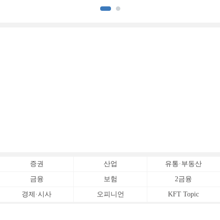
증권
산업
유통·부동산
금융
보험
2금융
경제·시사
오피니언
KFT Topic
전체서비스