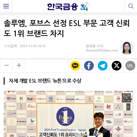
솔루엠, 포브스 선정 ESL 부문 고객 신뢰
도 1위 브랜드 차지
기사입력 : 2025-11-05 10:41
정채윤 기자
chaeyun@fntimes.com
자체 개발 ESL 브랜드 ‘뉴튼’으로 수상