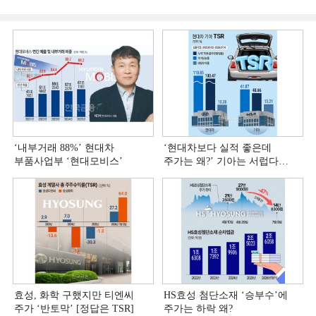
‘내부거래 88%ʼ 현대차
‘현대차보다 실적 좋은데
부품사업부 ‘현대모비스ʼ
주가는 왜?ʼ 기아는 서럽다
[정답은 TSR]
효성, 화학 구했지만 티엔씨
HS효성 첨단소재 ‘승부수’에
주가 ‘반토막’ [정답은 TSR]
주가는 하락 왜?