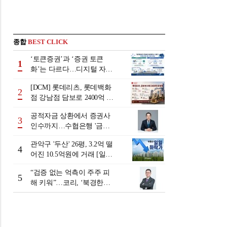
종합
BEST CLICK
‘토큰증권’과 ‘증권 토큰
1
화’는 다르다…디지털 자본
시장 다음 단계는
[DCM] 롯데리츠, 롯데백화
2
점 강남점 담보로 2400억 조
달…단기채 차환
공적자금 상환에서 증권사
3
인수까지…수협은행 '금융
그룹화' 25년 여정 [수협은
관악구 '두산' 26평, 3.2억 떨
행 금융그룹의 꿈①]
4
어진 10.5억원에 거래 [일일
하락가]
“검증 없는 억측이 주주 피
5
해 키워”…코리, ‘북경한미
미수채권 논란’ 정면 반박