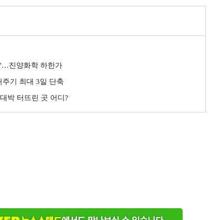
탄'…진양화학 하한가
매주기 최대 3일 단축
 대박 터뜨린 곳 어디?