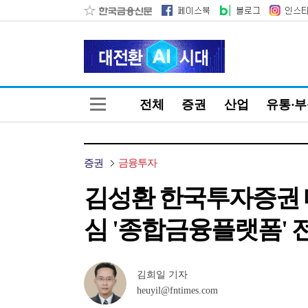
전체
증권
산업
유통·
증권
금융투자
김성환 한국투자증권 
심 '종합금융플랫폼' 
김희일 기자
heuyil@fntimes.com