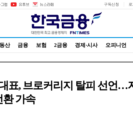
구독신청
로
부동산
금융
보험
2금융
경제·시사
오피니언
대표, 브로커리지 탈피 선언…
전환 가속