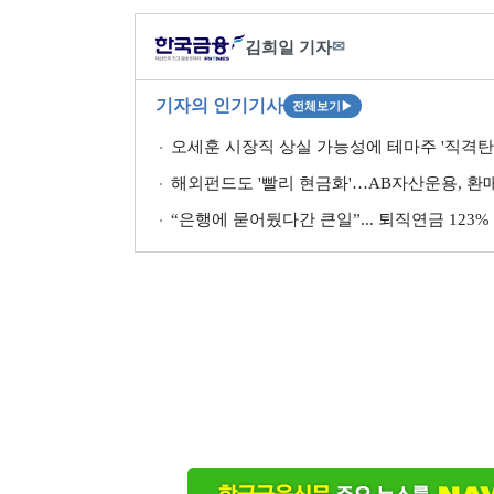
김희일 기자
✉
기자의 인기기사
전체보기
▶
오세훈 시장직 상실 가능성에 테마주 '직격
해외펀드도 '빨리 현금화'…AB자산운용, 환
“은행에 묻어뒀다간 큰일”... 퇴직연금 123%