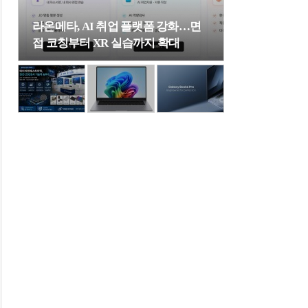
라온메타, AI 취업 플랫폼 강화…면
접 코칭부터 XR 실습까지 확대