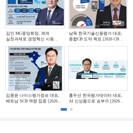
김인 MG중앙회장, 38개
남욱 한국기술신용평가 대표,
실천과제로 경영혁신 시동
종합CB 도약 목표 [2026 CB사
[상호금융 경영혁신 진단 ①]
하반기 전략 ③]
김종윤 나이스평가정보 대표,
홍두선 한국평가데이터 대표,
베트남·SCB 역량 집중 [2026
AI 신상품으로 승부수 [2026
CB사 하반기 전략 ②]
CB사 하반기 전략 ①]