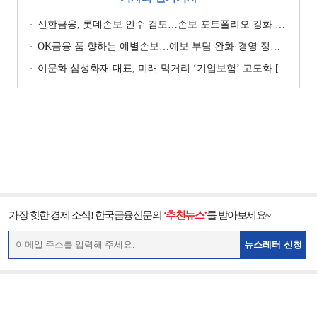
신한금융, 롯데손보 인수 검토…손보 포트폴리오 강화 승부수 [보험사 M&A 지형도]
OK금융 품 향하는 예별손보…예보 부담 완화·경영 정상화 기대 [예별손보 새 주인 찾기 ④]
이문화 삼성화재 대표, 미래 먹거리 ‘기업보험’ 고도화 [손보사 일반보험 전략 (1)]
가장 핫한 경제 소식! 한국금융신문의
‘추천뉴스’
를 받아보세요~
뉴스레터 신청