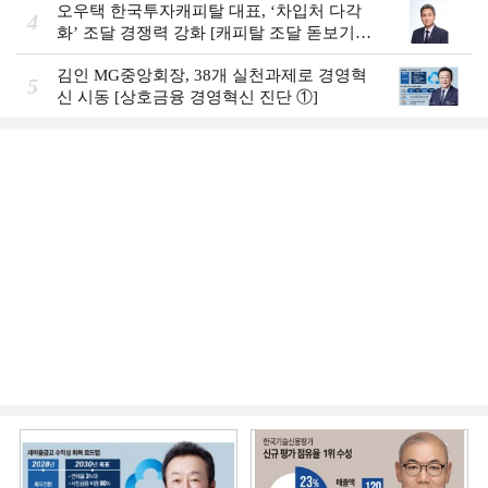
오우택 한국투자캐피탈 대표, ‘차입처 다각
4
화ʼ 조달 경쟁력 강화 [캐피탈 조달 돋보기
(12)]
김인 MG중앙회장, 38개 실천과제로 경영혁
5
신 시동 [상호금융 경영혁신 진단 ①]