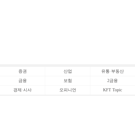
증권
산업
유통·부동산
금융
보험
2금융
경제·시사
오피니언
KFT Topic
전체서비스
Copyrightⓒ
한국금융신문 All Rights Reserved.