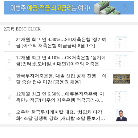
2금융 BEST CLICK
24개월 최고 연 4.30%…SBI저축은행 '정기예
1
금'[이주의 저축은행 예금금리-8월 1주]
12개월 최고 연 4.10%…CK저축은행 '정기예
2
금(인터넷,모바일,비대면)'[이주의 저축은행
예금금리-8월 1주]
한국투자저축은행, 대졸 신입 공채 진행 …이
3
달 중순 접수 마감 [금융권 채용]
12개월 최고 연 6.50%…애큐온저축은행 '처
4
음만난적금'[이주의 저축은행 적금금리-8월
1주]
오우택 한국투자캐피탈 대표, ‘차입처 다각
5
화ʼ 조달 경쟁력 강화 [캐피탈 조달 돋보기
(12)]