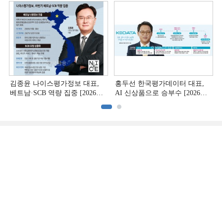
김종윤 나이스평가정보 대표,
홍두선 한국평가데이터 대표,
베트남·SCB 역량 집중 [2026
AI 신상품으로 승부수 [2026
CB사 하반기 전략 ②]
CB사 하반기 전략 ①]