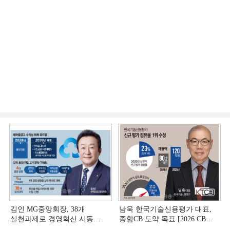
김인 MG중앙회장, 38개
남욱 한국기술신용평가 대표,
실천과제로 경영혁신 시동
종합CB 도약 목표 [2026 CB사
[상호금융 경영혁신 진단 ①]
하반기 전략 ③]