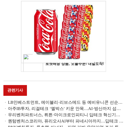
관련기사
LB인베스트먼트, 에이블리·리브스메드 등 예비유니콘 선순환 투자 [예비 유니콘 키우는 VC]
아주IB투자, 리걸테크 ‘엘박스' 키운 안목…AI·방산까지 섭렵 [예비 유니콘 키우는 VC]
우리벤처파트너스, 뤼튼·마이크로인피티니 딥테크 혁신기업 발굴 [예비 유니콘 키우는 VC]
퀀텀벤처스코리아, 퓨리오사AI부터 파네시아까지…딥테크 정조준 [예비 유니콘 키우는 VC]