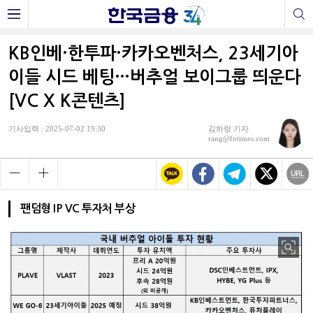
KB인베·한투파·카카오벤처스, 23세기아
이들 시드 베팅…버추얼 보이그룹 띄운다
[VC X K콘텐츠]
기사입력 : 2025-07-02 19:30
김하랑 기자
rang@fntimes.com
팬덤형 IP VC 투자처 부상