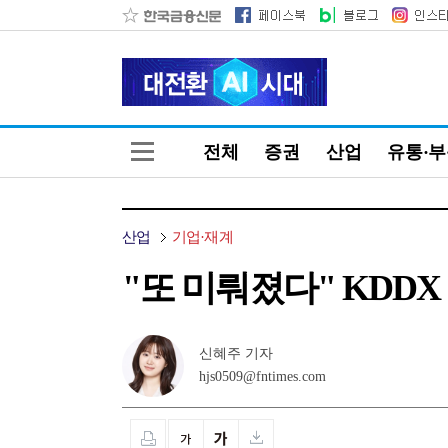
전체
증권
산업
유통·
산업
기업·재계
"또 미뤄졌다" KDDX
신혜주 기자
hjs0509@fntimes.com