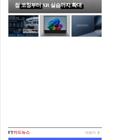
접 코칭부터 XR 실습까지 확대
FT
카드뉴스
더보기