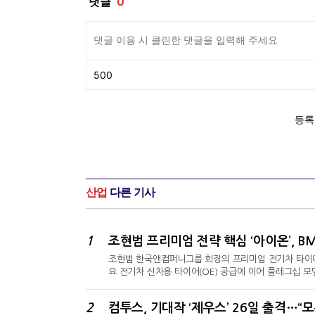
산업
다른 기사
1
조현범 프리미엄 전략 핵심 ‘아이온’, 
조현범 한국앤컴퍼니그룹 회장의 프리미엄 전기차 타이어 전
요 전기차 신차용 타이어(OE) 공급에 이어 플레그십
글로벌 선도 타이어 기업 한국타이어앤테크놀로지㈜(대표이
리즈(7 Series)’의 순수 전기 모델 i7에 세계 최초
2
컴투스, 기대작 ‘제우스’ 26일 출격…“
다.BMW 7시리즈는 브랜드 최상위 플래그십 세단으로 