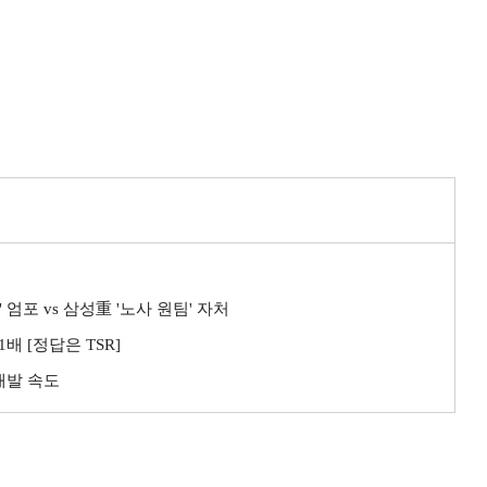
엄포 vs 삼성重 '노사 원팀' 자처
배 [정답은 TSR]
개발 속도