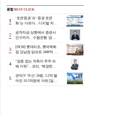
종합
BEST CLICK
‘토큰증권’과 ‘증권 토큰
1
화’는 다르다…디지털 자본
시장 다음 단계는
공적자금 상환에서 증권사
2
인수까지…수협은행 '금융
그룹화' 25년 여정 [수협은
[DCM] 롯데리츠, 롯데백화
행 금융그룹의 꿈①]
3
점 강남점 담보로 2400억 조
달…단기채 차환
“검증 없는 억측이 주주 피
4
해 키워”…코리, ‘북경한미
미수채권 논란’ 정면 반박
관악구 '두산' 26평, 3.2억 떨
5
어진 10.5억원에 거래 [일일
하락가]