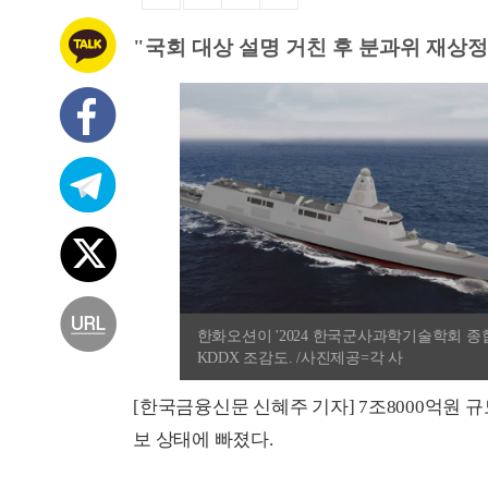
"국회 대상 설명 거친 후 분과위 재상정
한화오션이 '2024 한국군사과학기술학회 종
KDDX 조감도. /사진제공=각 사
[한국금융신문 신혜주 기자] 7조8000억원 규
보 상태에 빠졌다.